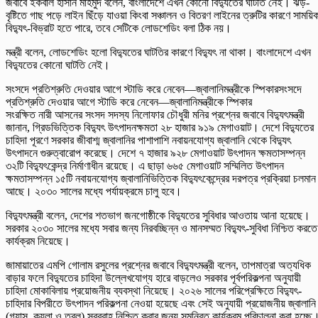
জবাবে ইকবাল হাসান মাহমুদ বলেন, বাংলাদেশে এখন কোনো বিদ্যুতের ঘাটতি নেই। ঝড়-
বৃষ্টিতে গাছ পড়ে লাইন ছিঁড়ে যাওয়া কিংবা সঞ্চালন ও বিতরণ লাইনের ত্রুটির কারণে সাময়ি
বিদ্যুৎ-বিভ্রাট হতে পারে, তবে সেটিকে লোডশেডিং বলা ঠিক নয়।
মন্ত্রী বলেন, লোডশেডিং হলো বিদ্যুতের ঘাটতির কারণে বিদ্যুৎ না থাকা। বাংলাদেশে এখন
বিদ্যুতের কোনো ঘাটতি নেই।
সংসদে প্রতিশ্রুতি দেওয়ার আগে স্টাডি করে নেবেন—জ্বালানিমন্ত্রীকে স্পিকারসংসদে
প্রতিশ্রুতি দেওয়ার আগে স্টাডি করে নেবেন—জ্বালানিমন্ত্রীকে স্পিকার
সংরক্ষিত নারী আসনের সংসদ সদস্য নিলোফার চৌধুরী মনির প্রশ্নের জবাবে বিদ্যুৎমন্ত্রী
জানান, গ্রিডভিত্তিক বিদ্যুৎ উৎপাদনক্ষমতা ২৮ হাজার ৯১৯ মেগাওয়াট। দেশে বিদ্যুতের
চাহিদা পূরণে সরকার জীবাশ্ম জ্বালানির পাশাপাশি নবায়নযোগ্য জ্বালানি থেকে বিদ্যুৎ
উৎপাদনে গুরুত্বারোপ করেছে। দেশে ৭ হাজার ৯২৮ মেগাওয়াট উৎপাদন ক্ষমতাসম্পন্ন
৩২টি বিদ্যুৎকেন্দ্র নির্মাণাধীন রয়েছে। এ ছাড়া ৬৬৫ মেগাওয়াট সম্মিলিত উৎপাদন
ক্ষমতাসম্পন্ন ১৫টি নবায়নযোগ্য জ্বালানিভিত্তিক বিদ্যুৎকেন্দ্রের দরপত্র প্রক্রিয়া চলমান
আছে। ২০৩০ সালের মধ্যে পর্যায়ক্রমে চালু হবে।
বিদ্যুৎমন্ত্রী বলেন, দেশের শতভাগ জনগোষ্ঠীকে বিদ্যুতের সুবিধার আওতায় আনা হয়েছে।
সরকার ২০৩০ সালের মধ্যে সবার জন্য নিরবচ্ছিন্ন ও মানসম্মত বিদ্যুৎ-সুবিধা নিশ্চিত করতে
কার্যক্রম নিয়েছে।
জামায়াতের এমপি গোলাম রসুলের প্রশ্নের জবাবে বিদ্যুৎমন্ত্রী বলেন, তাপমাত্রা অত্যধিক
বাড়ার ফলে বিদ্যুতের চাহিদা উল্লেখযোগ্য হারে বাড়লেও সরকার পূর্বপরিকল্পনা অনুযায়ী
চাহিদা মোকাবিলায় প্রয়োজনীয় ব্যবস্থা নিয়েছে। ২০২৬ সালের পরিপ্রেক্ষিতে বিদ্যুৎ-
চাহিদার বিপরীতে উৎপাদন পরিকল্পনা নেওয়া হয়েছে এবং সেই অনুযায়ী প্রয়োজনীয় জ্বালানি
(গ্যাস, কয়লা ও তরল) সরবরাহ নিশ্চিত করার জন্য সমন্বিত কার্যক্রম পরিচালনা করা হচ্ছে