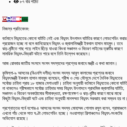
৮৭ বার পঠিত
১০৮
নিজস্ব প্রতিবেদক:
বর্তমানে বিদ্যুতের কোনো ঘাটতি নেই এবং বিদ্যুৎ উৎপাদন ঘাটতির কারণে লোডশেডিং করার
প্রয়োজন হচ্ছে না বলে জানিয়েছেন বিদ্যুৎ ও জ্বালানিমন্ত্রী ইকবাল হাসান মাহমুদ। তবে
ঝড়-বৃষ্টিতে গাছ পড়ে লাইন ছিঁড়ে যাওয়া কিংবা সঞ্চালন ও বিতরণ লাইনের ত্রুটির কারণে
সাময়িক বিদ্যুৎ-বিভ্রাট ঘটতে পারে বলে তিনি উল্লেখ করেছেন।
আজ রোববার জাতীয় সংসদে সংসদ সদস্যদের প্রশ্নের জবাবে মন্ত্রী এ কথা জানান।
কুমিল্লা-৯ আসনের (বিএনপি দলীয়) সংসদ সদস্য আবুল কালামের প্রশ্নের জবাবে
বিদ্যুৎমন্ত্রী ইকবাল হাসান মাহমুদ বলেছেন, গ্রীষ্ম ও সেচ মৌসুমে দেশে দৈনিক বিদ্যুতের
সর্বোচ্চ চাহিদা প্রায় ১৮ হাজার মেগাওয়াট। চাহিদা অনুযায়ী বর্তমানে বিদ্যুতের কোনো ঘাটত
না থাকলেও গ্রীষ্মকালে সর্বোচ্চ চাহিদার সময় বিদ্যুৎ উৎপাদনে প্রাথমিক জ্বালানির ঘাটতি,
সঞ্চালন ও বিতরণ অবকাঠামোর সীমাবদ্ধতা, রক্ষণাবেক্ষণ ও ঝড়-বৃষ্টির কারণে মাঝে মাঝে
কিছুটা বিদ্যুৎ-বিভ্রাট ঘটে এবং চাহিদা অনুযায়ী মানসম্মত বিদ্যুৎ সরবরাহ করা সম্ভব হয় না
প্রশ্নোত্তর পর্বে যশোর-৪ আসনের সংসদ সদস্য মোহাম্মদ গোলাম রসুল বলেন, গ্রামাঞ্চলে
এখনো পাঁচ থেকে সাত ঘণ্টা লোডশেডিং হচ্ছে। নওয়াপাড়া শিল্পাঞ্চলেও বিদ্যুৎ-সংকটের
অভিযোগ রয়েছে।