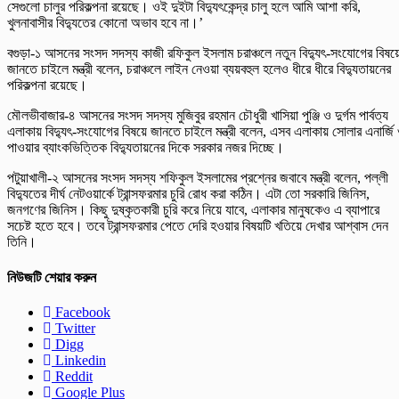
সেগুলো চালুর পরিকল্পনা রয়েছে। ওই দুইটা বিদ্যুৎকেন্দ্র চালু হলে আমি আশা করি,
খুলনাবাসীর বিদ্যুতের কোনো অভাব হবে না।’
বগুড়া-১ আসনের সংসদ সদস্য কাজী রফিকুল ইসলাম চরাঞ্চলে নতুন বিদ্যুৎ-সংযোগের বিষয়
জানতে চাইলে মন্ত্রী বলেন, চরাঞ্চলে লাইন নেওয়া ব্যয়বহুল হলেও ধীরে ধীরে বিদ্যুতায়নের
পরিকল্পনা রয়েছে।
মৌলভীবাজার-৪ আসনের সংসদ সদস্য মুজিবুর রহমান চৌধুরী খাসিয়া পুঞ্জি ও দুর্গম পার্বত্য
এলাকায় বিদ্যুৎ-সংযোগের বিষয়ে জানতে চাইলে মন্ত্রী বলেন, এসব এলাকায় সোলার এনার্জি
পাওয়ার ব্যাংকভিত্তিক বিদ্যুতায়নের দিকে সরকার নজর দিচ্ছে।
পটুয়াখালী-২ আসনের সংসদ সদস্য শফিকুল ইসলামের প্রশ্নের জবাবে মন্ত্রী বলেন, পল্লী
বিদ্যুতের দীর্ঘ নেটওয়ার্কে ট্রান্সফরমার চুরি রোধ করা কঠিন। এটা তো সরকারি জিনিস,
জনগণের জিনিস। কিছু দুষ্কৃতকারী চুরি করে নিয়ে যাবে, এলাকার মানুষকেও এ ব্যাপারে
সচেষ্ট হতে হবে। তবে ট্রান্সফরমার পেতে দেরি হওয়ার বিষয়টি খতিয়ে দেখার আশ্বাস দেন
তিনি।
নিউজটি শেয়ার করুন
Facebook
Twitter
Digg
Linkedin
Reddit
Google Plus