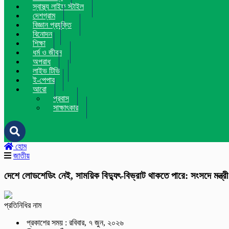
স্বাস্থ্য লাইফ স্টাইল
দেশগ্রাম
বিজ্ঞান প্রযুক্তি
বিনোদন
শিক্ষা
ধর্ম ও জীবন
অপরাধ
লাইভ টিভি
ই-পেপার
আরো
প্রবাস
সাক্ষাৎকার
হোম
জাতীয়
দেশে লোডশেডিং নেই, সাময়িক বিদ্যুৎ-বিভ্রাট থাকতে পারে: সংসদে মন্ত্রী
প্রতিনিধির নাম
প্রকাশের সময় : রবিবার, ৭ জুন, ২০২৬