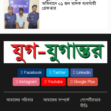
অভিযানে ০১ জন মাদক ব্যবসায়ী
গ্রেফতার
বোমা মেরে উড়িয়ে দেওয়ার’ হুমকি
মেসিকে
Facebook
Twitter
Linkedin
বর্জ্য ব্যবস্থাপনায় সিলেট অন্যান্য সিটি
কর্পোরেশনের তুলনায় এগিয়ে: স্থানীয়
Instagram
Youtube
Google Plus
সরকার প্রতিমন্ত্রী
আমাদের পরিবার
আমাদের সম্পর্কে
গোপনীয়তার
দৈনিক ৫শ টাকা মজুরীর দাবীতে
নীতি
বড়লেখায় চা শ্রমিকদের গণবিক্ষোভ