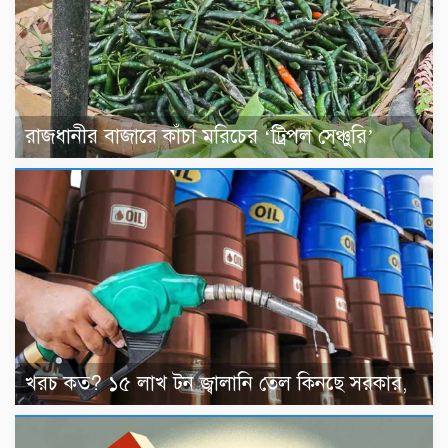
রাজধানীর বাজারে কাঁচা মরিচের ‘ট্রিপল সেঞ্চুরি’
খরচ কত? ১৫ লাখ টন জ্বালানি তেল কিনছে সরকার,