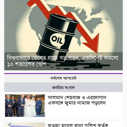
বিশ্ববাজারে তেলের দামে বড় পতন, একদিনেই কমলো
১০ শতাংশের বেশি
সর্বশেষ আপডেট
জনপ্রিয় সংবাদ
সালমান শেহবাজ ও এরদোগান
একসঙ্গে জুমার নামাজ পড়লেন
ফতুল্লা মডেল থানা পুলিশ কর্তৃক