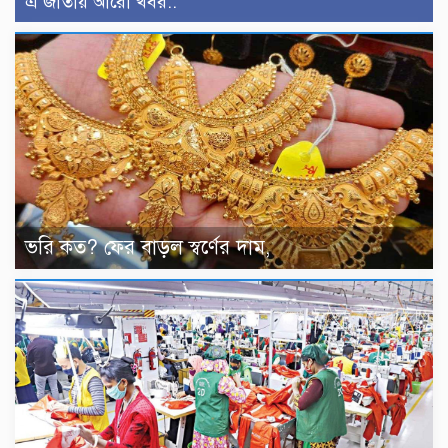
এ জাতীয় আরো খবর..
ভরি কত? ফের বাড়ল স্বর্ণের দাম,