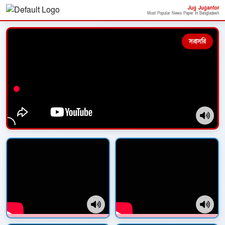
Jug Jugantor
Most Popular News Paper In Bangladesh
সরাসরি