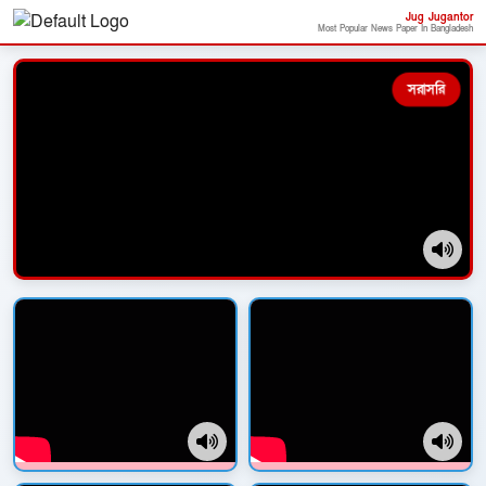
Jug Jugantor
Most Popular News Paper In Bangladesh
সরাসরি