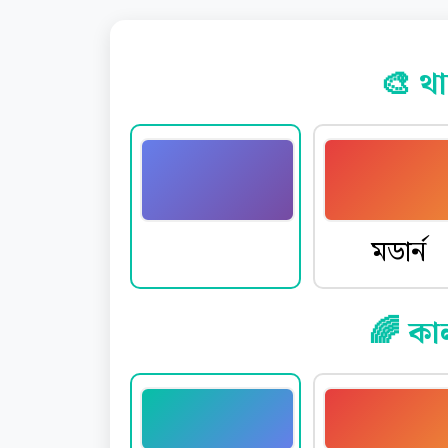
🎨 থা
ডিফল্ট
মডার্ন
🌈 কা