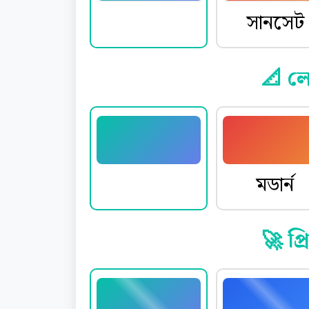
ওশান
সানসেট
📐 ল
মিনিমাল
মডার্ন
🚀 প্