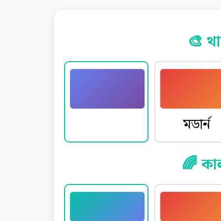
🎨 থা
ডিফল্ট
মডার্ন
🌈 কা