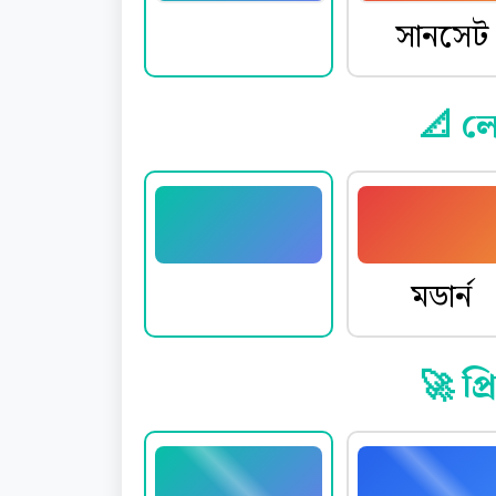
ওশান
সানসেট
📐 ল
মিনিমাল
মডার্ন
🚀 প্