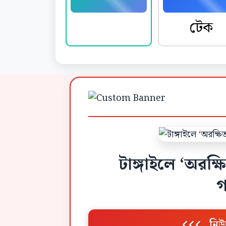
নিউজ
টেক
টাঙ্গাইলে ‘অরক্ষি
গ
নিউ