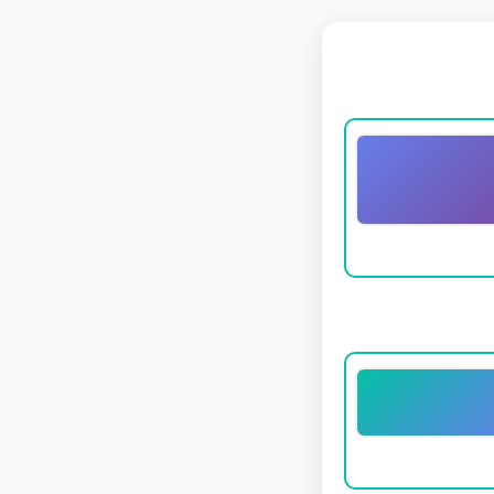
ডিফল্ট
ওশান