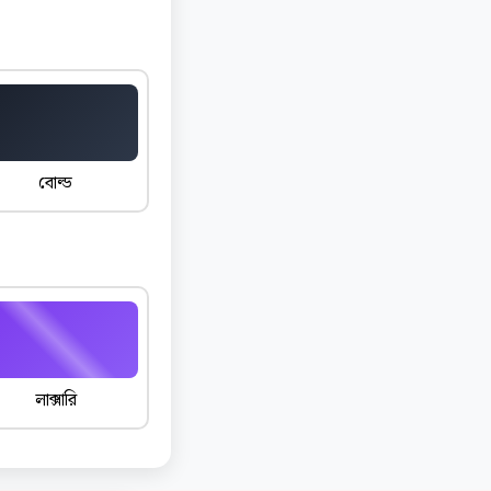
বোল্ড
লাক্সারি