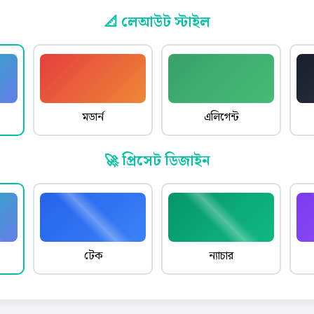
📐 লেআউট স্টাইল
মডার্ন
এলিগেন্ট
🚀 প্রিসেট ডিজাইন
টেক
ন্যাচার