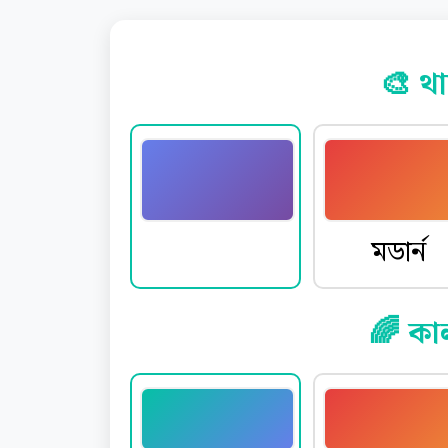
🎨 থা
ডিফল্ট
মডার্ন
🌈 কা