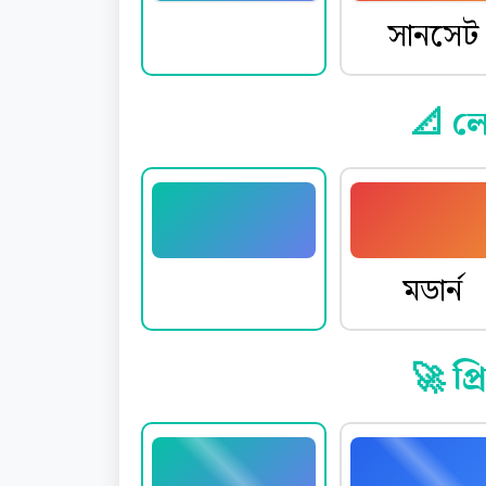
ওশান
সানসেট
📐 ল
মিনিমাল
মডার্ন
🚀 প্