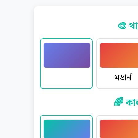
🎨 থা
ডিফল্ট
মডার্ন
🌈 কা