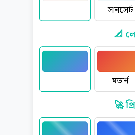
ওশান
সানসেট
📐 ল
মিনিমাল
মডার্ন
🚀 প্