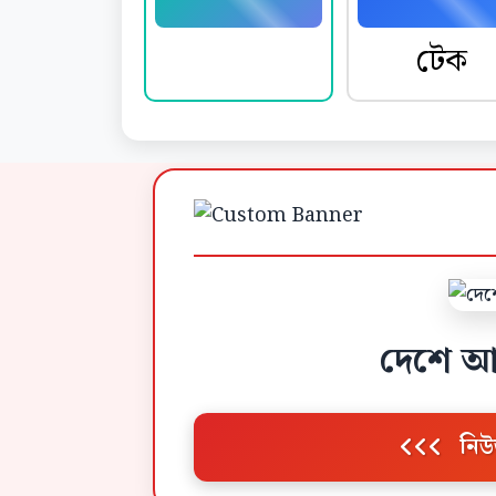
নিউজ
টেক
দেশে আ
নিউ