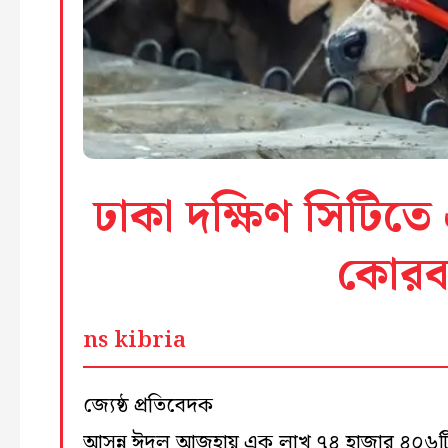
ঢাকা দক্ষিণ সিটিত
কোরবা
ns kibria
জ্যেষ্ঠ প্রতিবেদক
আসন্ন ঈদুল আজহায় এক লাখ ৭৪ হাজার ৪০৬ট