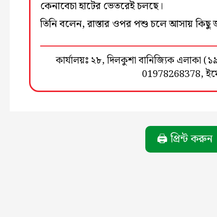
কেনাবেচা হাটের ভেতরেই চলছে।
তিনি বলেন, রাস্তার ওপর পশু চলে আসায় কিছু 
কার্যালয়ঃ ২৮, দিলকুশা বানিজ্যিক এলাকা 
01978268378, ই
🖨️ প্রিন্ট করুন