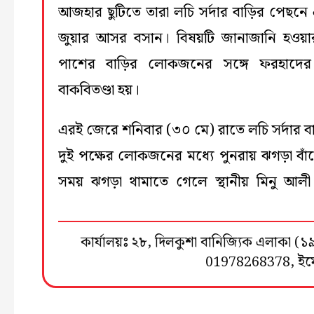
আজহার ছুটিতে তারা লচি সর্দার বাড়ির পেছনে
জুয়ার আসর বসান। বিষয়টি জানাজানি হওয়
পাশের বাড়ির লোকজনের সঙ্গে ফরহাদের 
বাকবিতণ্ডা হয়।
এরই জেরে শনিবার (৩০ মে) রাতে লচি সর্দার ব
দুই পক্ষের লোকজনের মধ্যে পুনরায় ঝগড়া বাঁ
সময় ঝগড়া থামাতে গেলে স্থানীয় মিনু আলী
কার্যালয়ঃ ২৮, দিলকুশা বানিজ্যিক এলাকা 
01978268378, ই