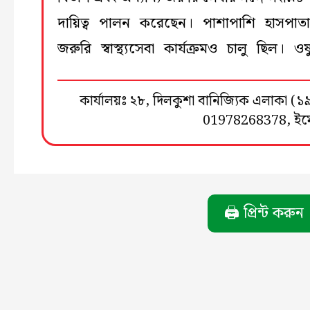
দায়িত্ব পালন করেছেন। পাশাপাশি হাসপা
জরুরি স্বাস্থ্যসেবা কার্যক্রমও চালু ছিল। ও
কার্যালয়ঃ ২৮, দিলকুশা বানিজ্যিক এলাকা 
01978268378, ই
🖨️ প্রিন্ট করুন