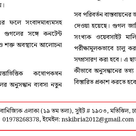
ম।
সব পরিবর্তন বাস্তবায়নের
, এর ফলে সংবাদমাধ্যমসহ
দেওয়া হয়েছে। গুগল জানি
্ঠান গুগলের সঙ্গে কনটেন্ট
সংখ্যক ওয়েবসাইট মালিক
আরও শক্ত অবস্থানে আলোচনা
পরীক্ষামূলকভাবে চালু করা
সম্প্রসারণ করা হবে। এ ছাড়া
কীভাবে অনুসন্ধানের তথ্য
ধিমত্তাভিত্তিক কথোপকথন
বিস্তারিত প্রকাশ করতে হব
ের অনুসন্ধান ব্যবসা নতুন
শা বানিজ্যিক এলাকা (১৯ তম তলা), সুইট # ১৯০৩, মতিঝিল, 
01978268378, ইমেইল: nskibria2012@gmail.com