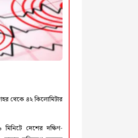
উ শহর থেকে ৪২ কিলোমিটার
িনিটে দেশের দক্ষিণ-