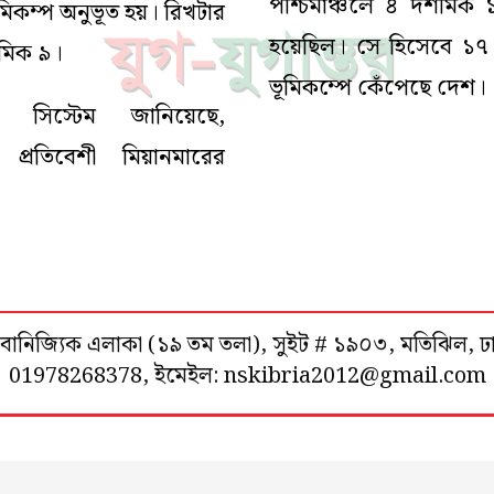
পশ্চিমাঞ্চলে ৪ দশমিক ১ 
মিকম্প অনুভূত হয়। রিখটার
হয়েছিল। সে হিসেবে ১৭ ঘণ
শমিক ৯।
ভূমিকম্পে কেঁপেছে দেশ।
য়াক সিস্টেম জানিয়েছে,
ল প্রতিবেশী মিয়ানমারের
শা বানিজ্যিক এলাকা (১৯ তম তলা), সুইট # ১৯০৩, মতিঝিল, 
01978268378, ইমেইল: nskibria2012@gmail.com