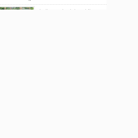
‎রামপালে সংসার চালাতে মাথার চুল
বিক্রি করলেন রেহেনা বেগম
ফাঁদে ভারতের পাইলট! পাকিস্তানি
নারী গোয়েন্দার
এলিট পরিসরে’ সীমাবদ্ধ রাখা যাবে
না: হোসেন জিল্লুর
২৪ ঘণ্টায় হাসপাতালে আরও ৫৪৪
ডেঙ্গু রোগী
পীরগাছায়া ছাদ থেকে পড়ে ছাত্রদল
নেতার মৃত্যু