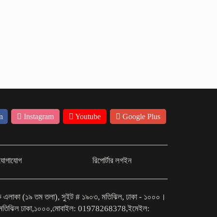
পদক্ষেপ নিতে হবে গ্যাস-বিদ্যুৎ ও
নিত্যপণ্যের দাম নিয়ন্ত্রণে: জমিয়ত
ডিএনসিসির বিভিন্ন এলাকা ঘুরে
দেখলেন প্রশাসক
n
Instagram
Youtube
Google Plus
যোগাযোগ
রিপোর্টার লগইন
িক এলাকা (১৯ তম তলা), সুইট # ১৯০৩, মতিঝিল, ঢাকা - ১০০০।
গ মতিঝিল ঢাকা,১০০০,মোবাইল: 01978268378,ইমেইল: