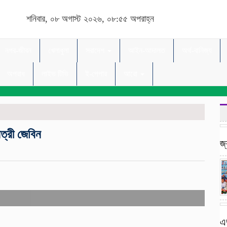
শনিবার, ০৮ অগাস্ট ২০২৬, ০৮:৫৫ অপরাহ্ন
নগর-জীবন
খেলাধুলা
সরাদেশ
আইন-আদালত
অর্থ-বানিজ্য
অপরাধ
লাইভ টিভি
ই-পেপার
আরো
ত্রী জেবিন
জ্
এ