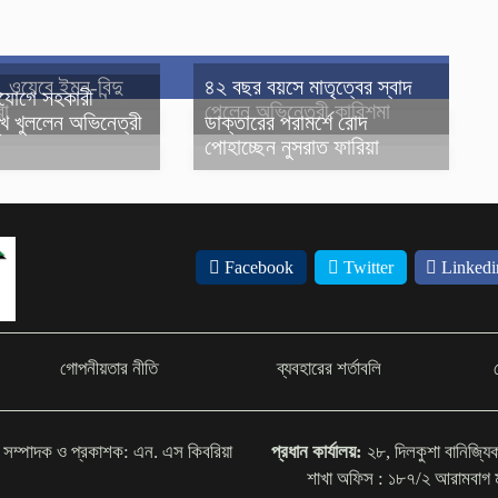
, ওয়েবে ইমন-বিন্দু
৪২ বছর বয়সে মাতৃত্বের স্বাদ
িযোগে সহকারী
রা
পেলেন অভিনেত্রী কারিশমা
মুখ খুললেন অভিনেত্রী
ডাক্তারের পরামর্শে রোদ
পোহাচ্ছেন নুসরাত ফারিয়া
Facebook
Twitter
Linkedi
গোপনীয়তার নীতি
ব্যবহারের শর্তাবলি
সম্পাদক ও প্রকাশক: এন. এস কিবরিয়া
প্রধান কার্যালয়:
২৮, দিলকুশা বানিজ্য
শাখা অফিস : ১৮৭/২ আরামবা