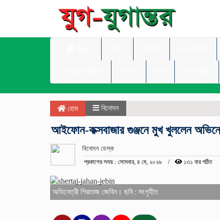
প্রচ্ছদ
জাতীয়
রাজনীতি
আন্তর্জাতিক
বিজ্ঞান প্রযুক্তি
বিনোদন
শিক্ষা
ধর্ম ও জীবন
বিনোদন
হোম
আইফোন-কক্সবাজার গুঞ্জনে মুখ খুললেন অভিনে
বিনোদন ডেস্ক
প্রকাশের সময় : সোমবার, ৪ মে, ২০২৬
১৩১ বার পঠিত
অভিনেত্রী শিরতাজ জেবিন। ছবি : সংগৃহীত