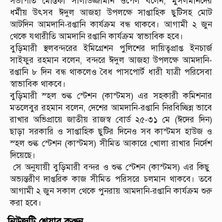
সভাপতি মোস্তফা সালাউজ্জামান ওপেল বলেন, মুসলমানদের
ধর্মীয় উৎসব ঈদুল আজহা উপলক্ষে সাপ্তাহিক ছুটিসহ মোট
আটদিন আমদানি-রপ্তানি কার্যক্রম বন্ধ থাকবে। আগামী ২ জুন
থেকে যথারীতি আমদানি রপ্তানি কার্যক্রম স্বাভাবিক হবে।
বুড়িমারী স্থলবন্দরের ইমিগ্রেশন পুলিশের দায়িত্বপ্রাপ্ত ইনচার্জ
সাইফুর রহমান বলেন, বন্দরে ঈদুল আজহা উপলক্ষে আমদানি-
রপ্তানি ৮ দিন বন্ধ থাকলেও বৈধ পাসপোর্ট ধারী যাত্রী পরিসেবা
স্বাভাবিক থাকবে।
বুড়িমারী স্হল শুল্ক স্টেশন (কাস্টমস) এর সহকারী কমিশনার
মতলেবুর রহমান বলেন, দেশের আমদানি-রপ্তানি নিরবিচ্ছিন্ন ভাবে
রাখার অভিপ্রায়ে জাতীয় রাজস্ব বোর্ড ২৫-৩১ মে (ঈদের দিন)
ছাড়া সরকারি ও সাপ্তাহিক ছুটির দিনেও সব কাস্টমস হাউজ ও
স্হল শুল্ক স্টেশন (কাস্টমস) সীমিত আকারে খোলা রাখার নির্দেশ
দিয়েছে।
সে অনুযায়ী বুড়িমারী বন্দর ও শুল্ক স্টেশন (কাস্টমস) এর কিছু
অভ্যন্তরীণ দাপ্তরিক কাজ সীমিত পরিসরে চলমান থাকবে। তবে
আগামী ২ জুন সকাল থেকে পুনরায় আমদানি-রপ্তানি কার্যক্রম শুরু
করা হবে।
নিউজটি শেয়ার করুন