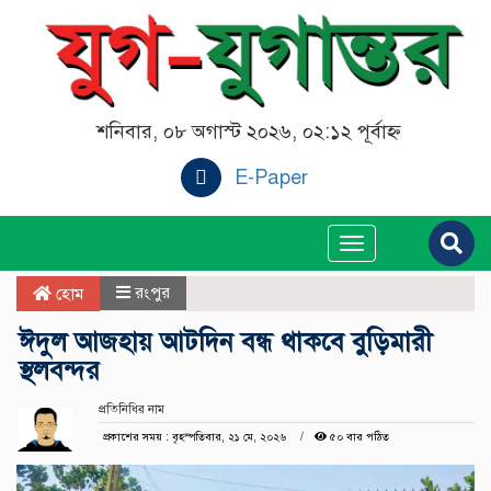
শনিবার, ০৮ অগাস্ট ২০২৬, ০২:১২ পূর্বাহ্ন
E-Paper
Toggle
navigation
রংপুর
হোম
ঈদুল আজহায় আটদিন বন্ধ থাকবে বুড়িমারী
স্থলবন্দর
প্রতিনিধির নাম
প্রকাশের সময় : বৃহস্পতিবার, ২১ মে, ২০২৬
৫০ বার পঠিত