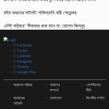
ফাঁদে ভারতের পাইলট! পাকিস্তানি নারী গোয়েন্দার
এলিট পরিসরে’ সীমাবদ্ধ রাখা যাবে না: হোসেন জিল্লুর
Facebook
Twitter
Linkedin
Instagram
Youtube
Google Plus
আমাদের পরিবার
আমাদের
গোপনীয়তার
সম্পর্কে
নীতি
ব্যবহারের
যোগাযোগ
রিপোর্টার লগইন
শর্তাবলি