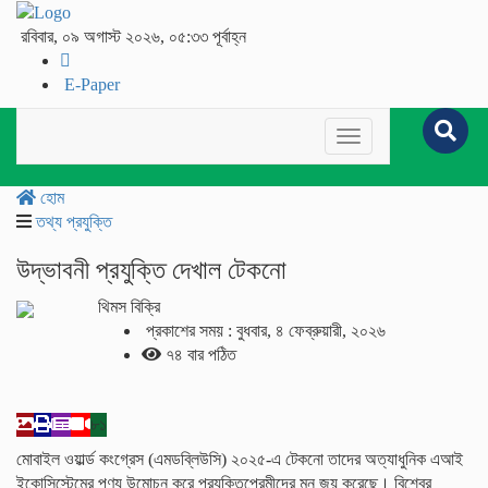
রবিবার, ০৯ অগাস্ট ২০২৬, ০৫:৩৩ পূর্বাহ্ন
E-Paper
Toggle
navigation
হোম
তথ্য প্রযুক্তি
উদ্ভাবনী প্রযুক্তি দেখাল টেকনো
থিমস বিক্রি
প্রকাশের সময় : বুধবার, ৪ ফেব্রুয়ারী, ২০২৬
৭৪ বার পঠিত
৮১
মোবাইল ওয়ার্ল্ড কংগ্রেস (এমডব্লিউসি) ২০২৫-এ টেকনো তাদের অত্যাধুনিক এআই
ইকোসিস্টেমের পণ্য উন্মোচন করে প্রযুক্তিপ্রেমীদের মন জয় করেছে। বিশ্বের