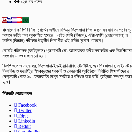
১২৪ বার পঠিত
১২৬
বাংলাদেশ কারিগরি শিক্ষা বোর্ডের অধীনে বিভিন্ন ডিপ্লোমা শিক্ষাক্রমে সরাসরি ৩য় পর্বের শূন
আসনে ভর্তির ফল প্রকাশিত হয়েছে। এইচএসসি (বিজ্ঞান), এইচএসসি (ভোকেশনাল) ও
আলিম (বিজ্ঞান) পরীক্ষায় উত্তীর্ণ শিক্ষার্থীরা এই ভর্তির সুযোগ পাচ্ছেন।
বোর্ডের পরিচালক (কারিকুলাম) প্রকৌশলী মো. আনোয়ারুল কবীর স্বাক্ষরিত এক বিজ্ঞপ্তিতে
মঙ্গলবার এ তথ্য জানানো হয়।
বিজ্ঞপ্তিতে জানানো হয়, ডিপ্লোমা-ইন-ইঞ্জিনিয়ারিং, টেক্সটাইল, অ্যাগ্রিকালচার, লাইভস্টক
ফিশারিজ ও ফরেস্ট্রি শিক্ষাক্রমের সরকারি ও বেসরকারি প্রতিষ্ঠানে নির্বাচিত শিক্ষার্থীদের ৫
ফেব্রুয়ারি থেকে ১০ ফেব্রুয়ারির মধ্যে সশরীরে উপস্থিত হয়ে ভর্তি প্রক্রিয়া সম্পন্ন করত
হবে।
নিউজটি শেয়ার করুন
Facebook
Twitter
Digg
Linkedin
Reddit
Google Plus