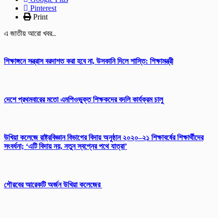
Pinterest
Print
এ জাতীয় আরো খবর..
শিক্ষাঙ্গনে সন্ত্রাস বরদাশত করা হবে না, উসকানি দিলে শাস্তি: শিক্ষামন্ত্রী
দেশে প্রথমবারের মতো এমপিওভুক্ত শিক্ষকদের বদলি কার্যক্রম চালু
উখিয়া কলেজে রাষ্ট্রবিজ্ঞান বিভাগের বিদায় অনুষ্ঠান ২০২০–২১ শিক্ষাবর্ষের শিক্ষার্থীদের
সংবর্ধনা; ‘এটি বিদায় নয়, নতুন স্বপ্নের পথে যাত্রা’
গৌরবের আরেকটি অর্জন উখিয়া কলেজের