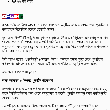
৬৬ বার পঠিত
৭৩
গাজার ভবিষ্যত নিয়ে আলোচনা করতে কায়রোতে অনুষ্ঠিত আরব নেতাদের গাজা পুনর্গঠনের
প্রস্তাবের বিরোধিতা করেছে হোয়াইট হাউস।
ন্যাশনাল সিকিউরিটি কাউন্সিলের মুখপাত্র ব্রায়ান হিউজ এক বিবৃতিতে আনাদোলুকে জানান,
‘বর্তমান প্রস্তাবটি গাজার বাস্তব পরিস্থিতি বিবেচনা করে না। গাজা এখন বসবাসের
অনুপযোগী, এবং ধ্বংসস্তূপ ও অবিস্ফোরিত অস্ত্রে আচ্ছাদিত একটি অঞ্চলে মানবিকভাবে
জীবন যাপন সম্ভব নয়।’
তিনি আরও বলেন, ‘প্রেসিডেন্ট (ডোনাল্ড) ট্রাম্প গাজাকে হামাস মুক্ত রেখে পুনর্গঠনের
পরিকল্পনায় অবিচল রয়েছেন। আমরা এই অঞ্চলে শান্তি ও সমৃদ্ধি আনতে আরও
আলোচনা করতে প্রস্তুত।’
আরব সম্মেলন ও মিশরের পুনর্গঠন পরিকল্পনা
মঙ্গলবার কায়রোতে এক জরুরি আরব সম্মেলনে মিশরের পরিকল্পনাকে অনুমোদন দেওয়া হয়,
যাতে ফিলিস্তিনিদের গাজা থেকে বাস্তুচ্যুত না করেই পুনর্গঠন সম্পন্ন করার প্রতিশ্রুতি
দেওয়া হয়েছে।
এই পরিকল্পনার আওতায়, মিশর গাজায় মানবিক সহায়তা পৌঁছানোর পাশাপাশি দ্রুত