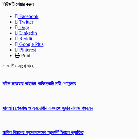
নিউজটি শেয়ার করুন
Facebook
Twitter
Digg
Linkedin
Reddit
Google Plus
Pinterest
Print
এ জাতীয় আরো খবর..
ফাঁদে ভারতের পাইলট! পাকিস্তানি নারী গোয়েন্দার
সালমান শেহবাজ ও এরদোগান একসঙ্গে জুমার নামাজ পড়লেন
মার্কিন বিমানের ধ্বংসাবশেষের প্রদর্শনী ইরানে ভূপাতিত