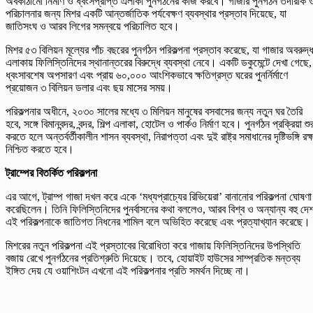
অবকাঠামো নির্মাণ ও ধ্বংসপ্রাপ্ত এলাকা পুনর্গঠনের কাজ করবে। গাজার পুনর্গঠন তদারকি 
পরিচালনার জন্য মিশর একটি আন্তর্জাতিক পর্যবেক্ষণ ব্যবস্থার প্রস্তাব দিয়েছে, যা
জাতিসংঘ ও আরব লিগের সমন্বয়ে পরিচালিত হবে।
মিশর ৫৩ বিলিয়ন মূল্যের পাঁচ বছরের পুনর্গঠন পরিকল্পনা প্রস্তাব করেছে, যা গাজার অবরুদ্
এলাকায় ফিলিস্তিনিদের স্থানান্তরের বিরুদ্ধে ব্যবস্থা নেবে। একটি ডকুমেন্টে দেখা গেছে,
ধ্বংসাবশেষ অপসারণ এবং প্রায় ৬০,০০০ আংশিকভাবে ক্ষতিগ্রস্ত ঘরের পুনর্নির্মাণে
প্রয়োজন ৩ বিলিয়ন ডলার এবং ছয় মাসের সময়।
পরিকল্পনার অধীনে, ২০৩০ সালের মধ্যে ৩ মিলিয়ন মানুষের বসবাসের জন্য নতুন ঘর তৈরি
হবে, সঙ্গে বিমানবন্দর, বন্দর, শিল্প এলাকা, হোটেল ও পার্কও নির্মাণ হবে। পুনর্গঠন প্রক্রিয়া শু
করতে হলে অন্তর্বর্তীকালীন শাসন ব্যবস্থা, নিরাপত্তা এবং দুই রাষ্ট্র সমাধানের দৃষ্টিভঙ্গি রক্
নিশ্চিত করতে হবে।
ট্রাম্পের বিতর্কিত পরিকল্পনা
এর আগে, ট্রাম্প গাজা দখল করে একে ‘মধ্যপ্রাচ্যের রিভিয়েরা’ বানানোর পরিকল্পনা ঘোষণা
করেছিলেন। তিনি ফিলিস্তিনিদের পুনর্বাসনের কথা বললেও, আরব বিশ্ব ও অন্যান্য বহু দে
এই পরিকল্পনাকে জাতিগত নিধনের শামিল বলে অভিহিত করেছে এবং প্রত্যাখ্যান করেছে।
মিশরের নতুন পরিকল্পনা এই প্রস্তাবের বিরোধিতা করে গাজায় ফিলিস্তিনিদের উপস্থিতি
বজায় রেখে পুনর্গঠনের প্রতিশ্রুতি দিয়েছে। তবে, হোয়াইট হাউসের সাম্প্রতিক মন্তব্য
ইঙ্গিত দেয় যে ওয়াশিংটন এখনো এই পরিকল্পনার প্রতি সমর্থন দিচ্ছে না।