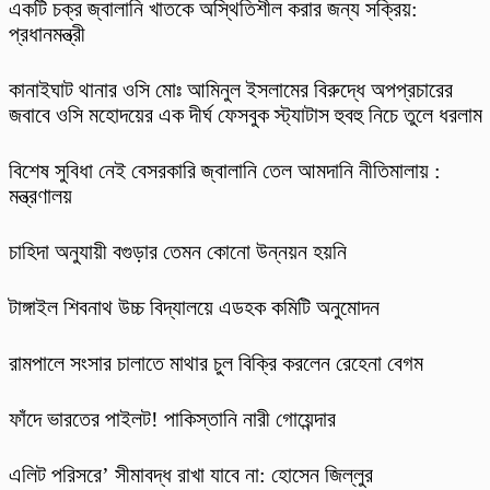
একটি চক্র জ্বালানি খাতকে অস্থিতিশীল করার জন্য সক্রিয়:
প্রধানমন্ত্রী
কানাইঘাট থানার ওসি মোঃ আমিনুল ইসলামের বিরুদ্ধে অপপ্রচারের
জবাবে ওসি মহোদয়ের এক দীর্ঘ ফেসবুক স্ট্যাটাস হুবহু নিচে তুলে ধরলাম
বিশেষ সুবিধা নেই বেসরকারি জ্বালানি তেল আমদানি নীতিমালায় :
মন্ত্রণালয়
চাহিদা অনুযায়ী বগুড়ার তেমন কোনো উন্নয়ন হয়নি
টাঙ্গাইল শিবনাথ উচ্চ বিদ্যালয়ে এডহক কমিটি অনুমোদন
‎রামপালে সংসার চালাতে মাথার চুল বিক্রি করলেন রেহেনা বেগম
ফাঁদে ভারতের পাইলট! পাকিস্তানি নারী গোয়েন্দার
এলিট পরিসরে’ সীমাবদ্ধ রাখা যাবে না: হোসেন জিল্লুর