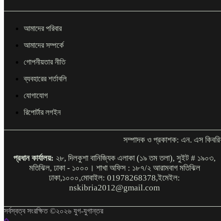
আমাদের পরিবার
আমাদের সম্পর্কে
গোপনীয়তার নীতি
ব্যবহারের শর্তাবলি
যোগাযোগ
রিপোর্টার লগইন
সম্পাদক ও প্রকাশক: এন. এস কিবরি
প্রধান কার্যালয়:
২৮, দিলকুশা বানিজ্যিক এলাকা (১৯ তম তলা), সুইট # ১৯০৩,
মতিঝিল, ঢাকা - ১০০০। শাখা অফিস : ১৮৭/২ আরামবাগ মতিঝিল
ঢাকা,১০০০,মোবাইল: 01978268378,ইমেইল:
nskibria2012@gmail.com
সর্বস্বত্ব সংরক্ষিত ©২০২৬ যুগ-যুগান্তর