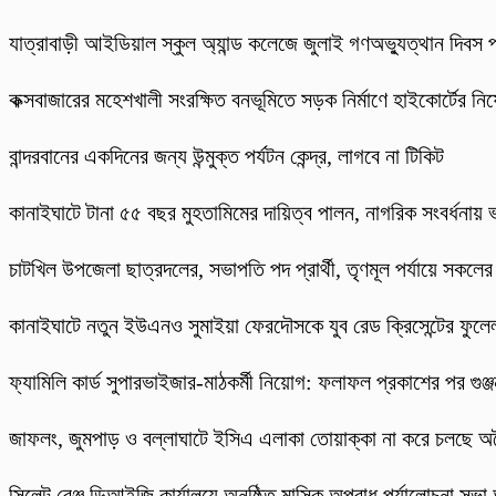
যাত্রাবাড়ী আইডিয়াল স্কুল অ্যান্ড কলেজে জুলাই গণঅভ্যুত্থান দিবস 
কক্সবাজারের মহেশখালী সংরক্ষিত বনভূমিতে সড়ক নির্মাণে হাইকোর্টের নিষে
বান্দরবানের একদিনের জন্য উন্মুক্ত পর্যটন কেন্দ্র, লাগবে না টিকিট
কানাইঘাটে টানা ৫৫ বছর মুহতামিমের দায়িত্ব পালন, নাগরিক সংবর্ধনায়
চাটখিল উপজেলা ছাত্রদলের, সভাপতি পদ প্রার্থী, তৃণমূল পর্যায়ে সকলে
কানাইঘাটে নতুন ইউএনও সুমাইয়া ফেরদৌসকে যুব রেড ক্রিসেন্টের ফুলেল
ফ্যামিলি কার্ড সুপারভাইজার-মাঠকর্মী নিয়োগ: ফলাফল প্রকাশের পর গুঞ
​জাফলং, জুমপাড় ও বল্লাঘাটে ইসিএ এলাকা তোয়াক্কা না করে চলছে অ
‎সিলেট রেঞ্জ ডিআইজি কার্যালয়ে অনুষ্ঠিত মাসিক অপরাধ পর্যালোচনা সভা অ