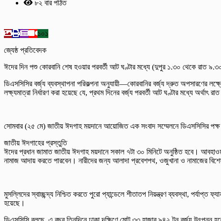
৮২ বার পঠিত
১০১
জ্যেষ্ঠ প্রতিবেদক
ঈদের দিন পশু কোরবানি শেষ হওয়ার পরবর্তী আট ঘণ্টার মধ্যে (দুপুর ১.৩০ থেকে রাত ৯.
ডিএসসিসির বর্জ্য ব্যবস্থাপনা পরিকল্পনা অনুযায়ী—কোরবানির বর্জ্য দ্রুত অপসারণের লক্ষ
লক্ষ্যমাত্রা নির্ধারণ করা হয়েছে যে, প্রথম দিনের বর্জ্য পরবর্তী আট ঘণ্টার মধ্যে অর্থাৎ
সোমবার (২৫ মে) জাতীয় ঈদগাহ ময়দানে আয়োজিত এক সংবাদ সম্মেলনে ডিএসসিসির পক্ষ থেক
জাতীয় ঈদগাহের প্রস্তুতি
ঈদের প্রধান জামাত জাতীয় ঈদগাহ ময়দানে সকাল ৭টা ৩০ মিনিটে অনুষ্ঠিত হবে। আবহাওয়া 
নামাজ আদায় করতে পারবেন। নারীদের জন্য আলাদা প্রবেশপথ, ওজুখানা ও নামাজের বিশে
মুসল্লিদের স্বাচ্ছন্দ্য নিশ্চিত করতে পুরো প্যান্ডেলে শীতাতপ নিয়ন্ত্রণ ব্যবস্থা, পর্যাপ
হয়েছে।
ডিএসসিসি বলছে, এ বছর তিনদিনে ঢাকা দক্ষিণে মোট ৩৩ হাজার ৯৪২ টন বর্জ্য উৎপন্ন হবে 