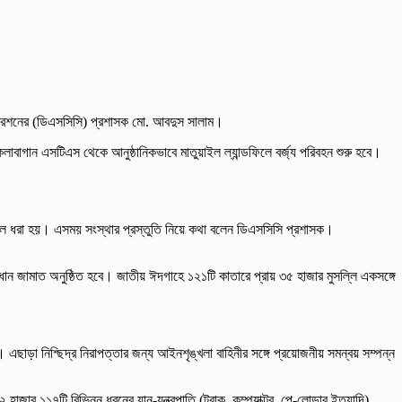
রপোরেশনের (ডিএসসিসি) প্রশাসক মো. আবদুস সালাম।
লাবাগান এসটিএস থেকে আনুষ্ঠানিকভাবে মাতুয়াইল ল্যান্ডফিলে বর্জ্য পরিবহন শুরু হবে।
ুলে ধরা হয়। এসময় সংস্থার প্রস্তুতি নিয়ে কথা বলেন ডিএসসিসি প্রশাসক।
ান জামাত অনুষ্ঠিত হবে। জাতীয় ঈদগাহে ১২১টি কাতারে প্রায় ৩৫ হাজার মুসল্লি একসঙ্গে
য়েছে। এছাড়া নিশ্ছিদ্র নিরাপত্তার জন্য আইনশৃঙ্খলা বাহিনীর সঙ্গে প্রয়োজনীয় সমন্বয় সম্পন্ন
ার ১১৭টি বিভিন্ন ধরনের যান-যন্ত্রপাতি (ট্রাক, কম্প্যাক্টর, পে-লোডার ইত্যাদি)