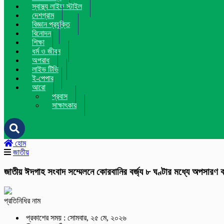
স্বাস্থ্য লাইফ স্টাইল
দেশগ্রাম
বিজ্ঞান প্রযুক্তি
বিনোদন
শিক্ষা
ধর্ম ও জীবন
অপরাধ
লাইভ টিভি
ই-পেপার
আরো
প্রবাস
সাক্ষাৎকার
হোম
জাতীয়
জাতীয় ঈদগাহ সংবাদ সম্মেলনে কোরবানির বর্জ্য ৮ ঘণ্টার মধ্যে অপসারণ
প্রতিনিধির নাম
প্রকাশের সময় : সোমবার, ২৫ মে, ২০২৬