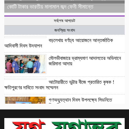
কোটি টাকার ভারতীয় মালামাল জব্দ ফেনী সীমান্তে
সর্বশেষ আপডেট
জনপ্রিয় সংবাদ
বড়লেখায় বর্ণাঢ্য আয়োজনে আন্তর্জাতিক
আদিবাসী দিবস উদযাপন
মৌলভীবাজারে ভ্রাম্যমাণ আদালতের অভিযানে
জরিমানা আদায়
আটোয়ারীতে ভুট্টার বীজে প্রতারিত কৃষক !
ক্ষতিপুরণের দাবিতে সংবাদ সম্মেলন
গণঅভ্যুত্থান দিবস উপলক্ষ্যে সিডনিতে
বিএনপির আলোচনা সভা