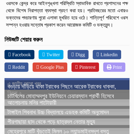
ওরসকে কেন্দ্র করে আইনশৃঙ্খলা পরিস্থিতি স্বাভাবিক রাখতে প্রশাসনের পক্ষ
থেকে বিশেষ নিরাপত্তা ব্যবস্থা গ্রহণ করা হয়। প্রতিবছরের মতো এবারও
ভক্তদের পদচারণায় পুরো এলাকা মুখরিত হয়ে ওঠে। শান্তিপূর্ণ পরিবেশে ওরস
সম্পন্ন হওয়ায় সন্তোষ প্রকাশ করেন আয়োজক কমিটি ও ভক্তবৃন্দ।
নিউজটি শেয়ার করুন
Facebook
Twitter
Digg
Linkedin
Reddit
Google Plus
Pinterest
Print
এ জাতীয় আরো খবর..
বগুড়ায় দাঁড়িয়ে থাকা ট্রাকের পিছনে আরেক ট্রাকের ধাক্কা,
নিহত ২
চাটখিলের মোহাম্মদপুর ইউনিয়নে চেয়ারম্যান প্রার্থী হিসেবে
আলোচনায় মনির পাটোয়ারী
টাঙ্গাইল শিবনাথ উচ্চ বিদ্যালয়ে এডহক কমিটি অনুমোদন
পীরগাছায়া ছাদ থেকে পড়ে ছাত্রদল নেতার মৃত্যু
মেহেরপুরে মাটি খুঁড়তেই মিলল ১০ ল্যান্ডমাইনসদৃশ বস্তু