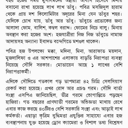
বছর হজের সময় মুসলিমদের অস্থায়ী আবাস হিসেবে মিনায়
বসানো রাখা হয়েছে লাখ লাখ তাঁবু। পবিত্র মসজিদুল হারাম
থেকে প্রায় দশ কিলোমিটার অদূরের মিনা যেন তাঁবুর শহর।
যেদিকে চোখ যায়, তাঁবু আর তাঁবু। তাঁবুতে প্রত্যেকের জন্য
আলাদা ফোম, বালিশ, কম্বল বরাদ্দ। ফোমের নিচে বালু। মিনায়
অবস্থান করা হজের অংশ। হজযাত্রীরা নিজ নিজ তাঁবুতে নামাজ
আদায়সহ অন্যান্য ইবাদত বন্দেগিতে মশগুল থাকেন।
পবিত্র হজ উপলক্ষ্যে মক্কা, মদিনা, মিনা, আরাফাত ময়দান,
মুজদালিফা ও এর আশপাশের এলাকায় বাড়তি নিরাপত্তা ব্যবস্থা
নিয়েছে সৌদি সরকার। মোতায়েন আছে ১ লাখের বেশি
নিরাপত্তাকর্মী।
এদিকে সৌদিতে গতকাল গড় তাপমাত্রা ৪২ ডিগ্রি সেলসিয়াস
রেকর্ড করা হয়েছে। প্রখর রোদ আর প্রচণ্ড গরম। সৌদি বার্তা
সংস্থা এসপিএ জানিয়েছিল, তীব্র গরমে ভোগান্তিতে পড়ছেন
হাজিরা। গত বছরের প্রাণঘাতী গরমের অভিজ্ঞতা মাথায় রেখে
এবার কাজ করছে ৪০টিরও বেশি সরকারি সংস্থা এবং আড়াই লাখ
কর্মকর্তা। এছাড়া কৃত্রিম বুদ্ধিমত্তা প্রযুক্তির সাহায্যে এবার হজ
ব্যবস্থাপনায় যুক্ত হয়েছে ড্রোন ক্যামেরা ও বিশাল তথ্য বিশ্লেষণ