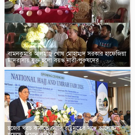
বামনকুমার আলহাজ্ব খোষ মোহাম্মদ সরকার হাফেজিয়া
মাদরাসায় যুক্ত হলো বয়স্ক নারী-পুরুষদের
হজের খরচ কমাতে সৌদি রাষ্ট্রদূতের সঙ্গে আলোচনা
হয়েছে: বিমান প্রতিমন্ত্রী