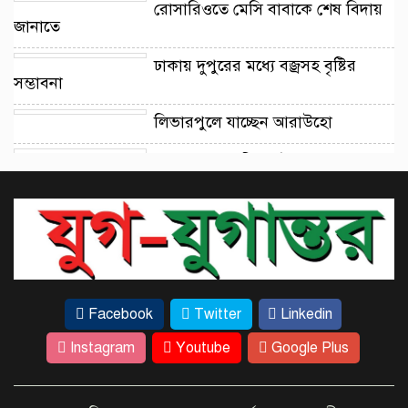
রোসারিওতে মেসি বাবাকে শেষ বিদায়
জানাতে
ঢাকায় দুপুরের মধ্যে বজ্রসহ বৃষ্টির
সম্ভাবনা
লিভারপুলে যাচ্ছেন আরাউহো
কবরস্থানের মাটি ভরাট ও মেরামতের
কাজ ।
কক্সবাজারের মহেশখালীর
মাতারবাড়িতে পৌঁছেছেন প্রধানমন্ত্রী
গাজীপুরের স্বামীকে ছেড়ে প্রেমিককে
Facebook
Twitter
Linkedin
নিয়ে ট্রেনের নিচে তরুণী ঝাঁপ
Instagram
Youtube
Google Plus
চাটখিলের মোহাম্মদপুর ইউনিয়নে