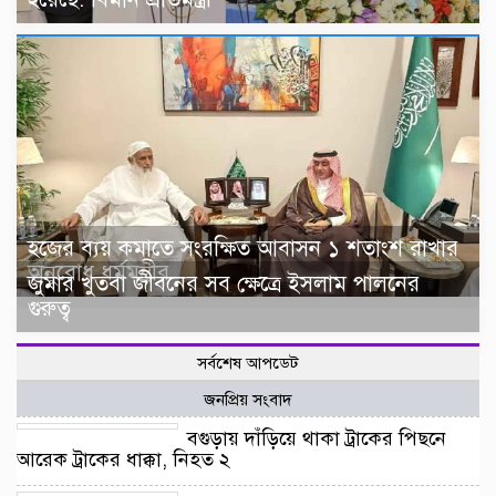
হজের ব্যয় কমাতে সংরক্ষিত আবাসন ১ শতাংশ রাখার
অনুরোধ ধর্মমন্ত্রীর
জুমার খুতবা জীবনের সব ক্ষেত্রে ইসলাম পালনের
গুরুত্ব
সর্বশেষ আপডেট
জনপ্রিয় সংবাদ
বগুড়ায় দাঁড়িয়ে থাকা ট্রাকের পিছনে
আরেক ট্রাকের ধাক্কা, নিহত ২