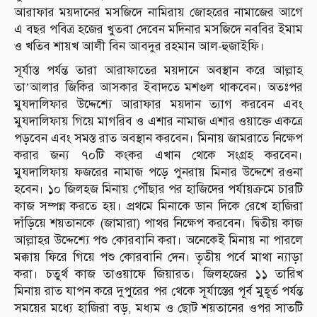
আরাফার ময়দানের মসজিদে নামিরায় জোহরের নামাজের আগে
এ বছর পবিত্র হজের খুতবা দেবেন মদিনার মসজিদে নববির ইমাম
ও খতিব শায়খ আলী বিন আবদুর রহমান আল-হুজাইফি।
সূর্যাস্ত পর্যন্ত তারা আরাফাতের ময়দানে অবস্থান করে আল্লাহ
তা’আলার জিকির আসকার ইবাদতে মশগুল থাকবেন। অতঃপর
মুযদালিফার উদ্দেশ্যে আরাফার ময়দান ত্যাগ করবেন এবং
মুযদালিফায় গিয়ে মাগরিব ও এশার নামাজ এশার ওয়াক্তে একত্রে
পড়বেন এবং সমস্ত রাত অবস্থান করবেন। মিনায় জামরাতে নিক্ষেপ
করার জন্য ৭০টি কংকর এখান থেকে সংগ্রহ করবেন।
মুযদালিফায় ফজরের নামাজ পড়ে পুনরায় মিনার উদ্দেশে রওনা
হবেন। ১০ জিলহজ মিনায় পৌঁছার পর হাজিদের পর্যায়ক্রমে চারটি
কাজ সম্পন্ন করতে হয়। প্রথমে মিনাকে ডান দিকে রেখে হাজিরা
দাঁড়িয়ে শয়তানকে (জামারা) পাথর নিক্ষেপ করবেন। দ্বিতীয় কাজ
আল্লাহর উদ্দেশ্যে পশু কোরবানি করা। অনেকেই মিনায় না পারলে
মক্কায় ফিরে গিয়ে পশু কোরবানি দেন। তৃতীয় পর্বে মাথা ন্যাড়া
করা। চতুর্থ কাজ তাওয়াফে জিয়ারত। জিলহজের ১১ তারিখ
মিনায় রাত যাপন করে দুপুরের পর থেকে সূর্যাস্তের পূর্ব মুহূর্ত পর্যন্ত
সময়ের মধ্যে হাজিরা বড়, মধ্যম ও ছোট শয়তানের ওপর সাতটি