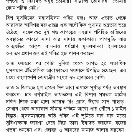
প্রশংসা ও নিয়ামত শুধুই তোমার। সাম্রাজ্য তোমারই। তোমার
কোন শরিক নেই।’
বিশ্ব মুসলিমের মহাসম্মিলন পবিত্র হজ। আজ প্রভাত থেকে
আরাফার আদিগন্ত মরু প্রান্তর এক অলৌকিক পুণ্যময় শুভ্রতায় ভরে
উঠেছে। সফেদ-শুভ্র দুই খণ্ড কাপড়ের এহরাম পরিহিত হাজিদের
অবস্থানের কারণে সাদা আর সাদায় একাকার। পাপমুক্তি আর
আত্মশুদ্ধির আকুল বাসনায় ধর্মপ্রাণ মুসলমানরা ইসলামের
অন্যতম প্রধান স্তম্ভ এই পবিত্র হজ পালন করছেন।
আজ ফজরের পর গোটা দুনিয়া থেকে আগত ২০ লক্ষাধিক
মুসলমান ঐতিহাসিক আরাফাতের ময়দানে উপস্থিত হয়েছেন। এর
মধ্যে বাংলাদেশি হজযাত্রীর সংখ্যা ৭৮ হাজারের বেশি।
আজ ৯ জিলহজ মূল হজের দিন তারা এখানে সূর্যাস্ত পর্যন্ত অবস্থান
করবেন। চার বর্গমাইল আয়তনের এই বিশাল সমতল মাঠের
দক্ষিণ দিকে মক্কা হাদা তায়েফ রিং রোড, উত্তরে সাদ পাহাড়।
সেখান থেকে আরাফাত সীমান্ত পশ্চিমে আরো প্রায় পৌনে ১ মাইল
বিস্তৃত। মুসলমানদের অতি পবিত্র এই ভূমিতে যার যার মতো
সুবিধাজনক জায়গা বেছে নিয়ে তারা ইবাদত করবেন; হজের
খুতবা শুনবেন এবং জোহর ও আসরের নামাজ আদায় করবেন।