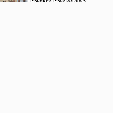
শিক্ষার্থীদের শিক্ষাবৃত্তির চেক ও
প্রশিক্ষণার্থীদের সনদ বিতরণ
টাঙ্গাইলে ধলেশ্বরী নদী থেকে
অবৈধ বালু উত্তোলন, হুমকিতে
সেতু।
ঢাকার কেরানীগঞ্জের পাঁচ
ইউনিয়নের বর্জ্য ব্যবস্থাপনা
নিয়ে বিশেষ সভা অনুষ্ঠিত
চাটখিলে উপজেলা ছাত্রদলের
সভাপতি প্রার্থী রাকিব হাসান
রাজের উদ্যোগে বৃক্ষরোপণ
কর্মসূচি অনুষ্ঠিত
যাত্রাবাড়ী আইডিয়াল স্কুল
অ্যান্ড কলেজে জুলাই
গণঅভ্যুত্থান দিবস পালিত