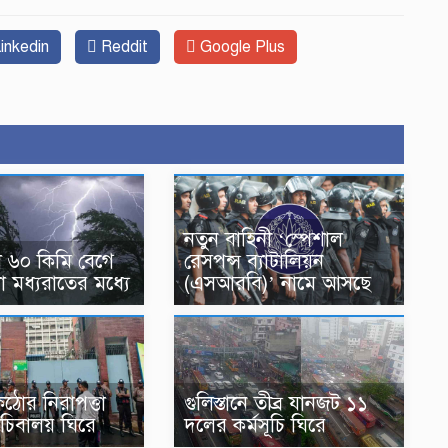
inkedin
Reddit
Google Plus
নতুন বাহিনী ‘স্পেশাল
ে ৬০ কিমি বেগে
রেসপন্স ব্যাটালিয়ন
া মধ্যরাতের মধ্যে
(এসআরবি)’ নামে আসছে
ঠোর নিরাপত্তা
গুলিস্তানে তীব্র যানজট ১১
চিবালয় ঘিরে
দলের কর্মসূচি ঘিরে