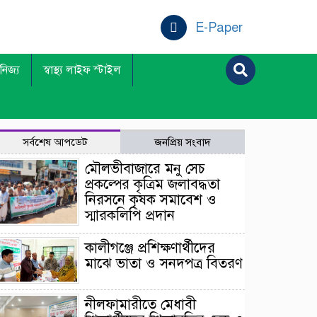
E-Paper
ানিজ্য
স্বাস্থ্য লাইফ স্টাইল
সর্বশেষ আপডেট
জনপ্রিয় সংবাদ
মৌলভীবাজারে মনু সেচ
প্রকল্পের কৃত্রিম জলাবদ্ধতা
নিরসনে কৃষক সমাবেশ ও
স্মারকলিপি প্রদান
কালীগঞ্জে প্রশিক্ষণার্থীদের
মাঝে ভাতা ও সনদপত্র বিতরণ
নীলফামারীতে মেধাবী