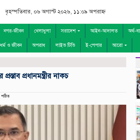
বৃহস্পতিবার, ০৬ অগাস্ট ২০২৬, ১১:০৯ অপরাহ্ন
নগর-জীবন
খেলাধুলা
সরাদেশ
আইন-আদালত
অর্থ-ব
ধর্ম ও জীবন
অপরাধ
লাইভ টিভি
ই-পেপার
আরো
্রস্তাব প্রধানমন্ত্রীর নাকচ
 পঠিত