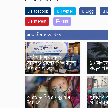
Facebook
Twitter
Digg
L
Pinterest
Print
এ জাতীয় আরো খবর..
জাতীয় বিশ্ববিদ্যালয়
সার্কভুক্ত দেশের শিক্ষার্থীদের
১০ অঞ্চল
স্কলারশিপ দেবে
ঝড়ের শঙ্ক
আরও ৬ শিশুর মৃত্যু হাম
পুলিশের ক
উপসর্গে
জোরদারস