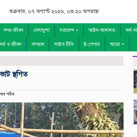
শুক্রবার, ০৭ অগাস্ট ২০২৬, ০৩:২০ অপরাহ্ন
নগর-জীবন
খেলাধুলা
সরাদেশ
আইন-আদালত
অর্থ-ব
ধর্ম ও জীবন
অপরাধ
লাইভ টিভি
ই-পেপার
আরো
ভোট স্থগিত
বার পঠিত