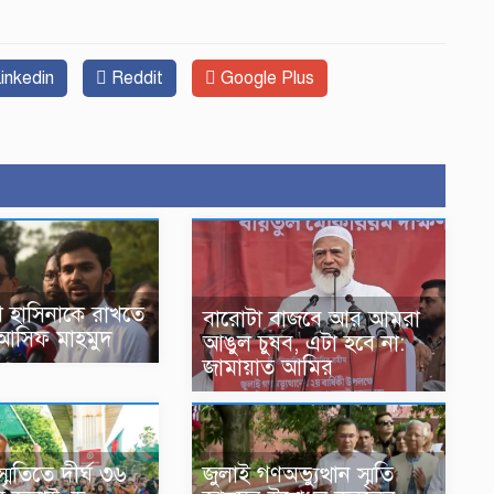
inkedin
Reddit
Google Plus
 হাসিনাকে রাখতে
বারোটা বাজবে আর আমরা
: আসিফ মাহমুদ
আঙুল চুষব, এটা হবে না:
জামায়াত আমির
মৃতিতে দীর্ঘ ৩৬
জুলাই গণঅভ্যুত্থান স্মৃতি