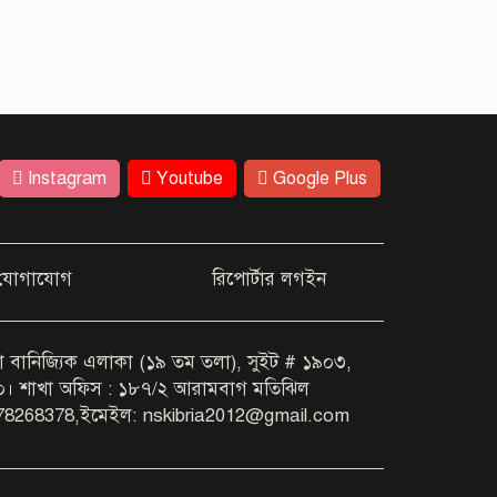
Instagram
Youtube
Google Plus
যোগাযোগ
রিপোর্টার লগইন
া বানিজ্যিক এলাকা (১৯ তম তলা), সুইট # ১৯০৩,
০০। শাখা অফিস : ১৮৭/২ আরামবাগ মতিঝিল
78268378,ইমেইল: nskibria2012@gmail.com