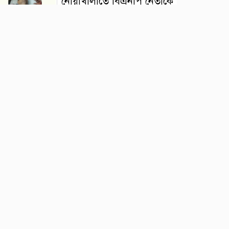
নোয়াখালীতে বিএনপি নেতাকে
লক্ষ্য করে গুলি, সহযোগীর
বুকে বিদ্ধ
কক্সবাজারের দরিয়ানগরে
প্যারাসেইলিংয়ে পর্যটক
নিহতের মামলার প্রধান আসামি
গ্রেফতার
গাইবান্ধায় নদীতে নিখোঁজ
ব্যক্তির মরদেহ উদ্ধার
ময়মনসিংহ ট্রেনের চার বগি
লাইনচ্যুত, ঢাকা-ময়মনসিংহ
রুটে ট্রেন চলাচল বন্ধ
সিলেটের ওসমানীনগরে দুই
বাসের সংঘর্ষে নিহত ৮, আহত
১৩