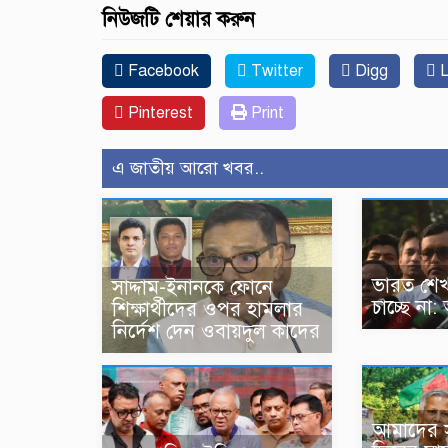
নিউজটি শেয়ার করুন
Facebook
Twitter
Digg
L
Pinterest
Print
এ জাতীয় আরো খবর..
ভারত শেখ
সাদ্দাম-ইনানকে ফোনে
চাচ্ছে না
শিক্ষার্থীদের ওপর হামলার
নির্দেশ দেন ওবায়দুল কাদের
আমাদের স্