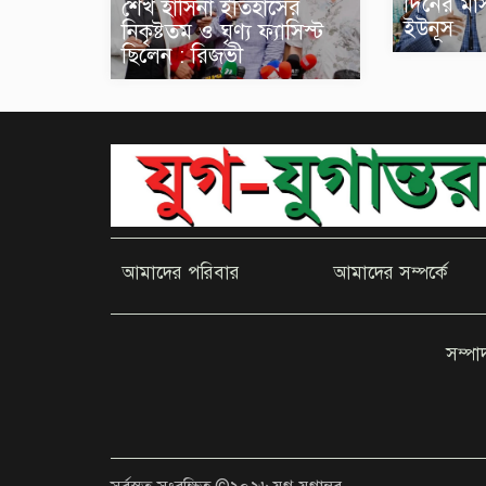
দিনের মাস
শেখ হাসিনা ইতিহাসের
ইউনূস
নিকৃষ্টতম ও ঘৃণ্য ফ্যাসিস্ট
ছিলেন : রিজভী
আমাদের পরিবার
আমাদের সম্পর্কে
সম্প