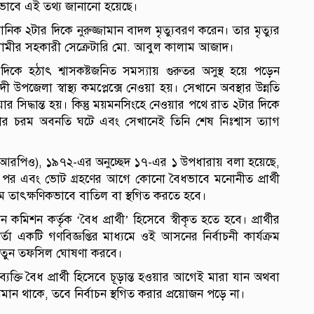
িকভাবে এই তথ্য জানানো হয়েছে।
িক ২টার দিকে নুরুজ্জামান বাদল মৃত্যুবরণ করেন। তার মৃত্যুর
সলামীর সহকারী সেক্রেটারি মো. আবুল কালাম আজাদ।
দিকে হঠাৎ শ্বাসকষ্টজনিত সমস্যায় গুরুতর অসুস্থ হয়ে পড়েন
ী উপজেলা স্বাস্থ্য কমপ্লেক্সে নেওয়া হয়। সেখানে অবস্থার উন্নতি
র সিদ্ধান্ত হয়। কিন্তু ময়মনসিংহে নেওয়ার পথে রাত ২টার দিকে
থার চরম অবনতি ঘটে এবং সেখানেই তিনি শেষ নিঃশ্বাস ত্যাগ
শ (আরপিও), ১৯৭২-এর অনুচ্ছেদ ১৭-এর ১ উপধারায় বলা হয়েছে,
র পর এবং ভোট গ্রহণের আগে কোনো বৈধভাবে মনোনীত প্রার্থী
যক্রম তাৎক্ষণিকভাবে বাতিল বা স্থগিত করতে হবে।
ন কমিশন কর্তৃক ‘বৈধ প্রার্থী’ হিসেবে স্বীকৃত হতে হবে। প্রার্থীর
মকর্তা একটি গণবিজ্ঞপ্তির মাধ্যমে ওই আসনের নির্বাচনী কার্যক্রম
 নতুন তফসিল ঘোষণা করবে।
যক্তি বৈধ প্রার্থী হিসেবে চূড়ান্ত হওয়ার আগেই মারা যান অথবা
মান থাকে, তবে নির্বাচন স্থগিত করার প্রয়োজন পড়ে না।