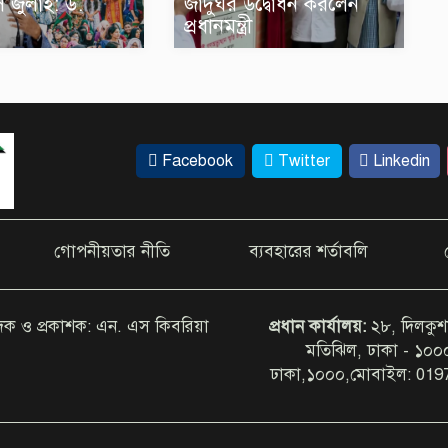
 জুলাই: ড.
জাদুঘর উদ্বোধন করলেন
প্রধানমন্ত্রী
Facebook
Twitter
Linkedin
গোপনীয়তার নীতি
ব্যবহারের শর্তাবলি
াদক ও প্রকাশক: এন. এস কিবরিয়া
প্রধান কার্যালয়:
২৮, দিলকুশ
মতিঝিল, ঢাকা - ১০
ঢাকা,১০০০,মোবাইল: 019