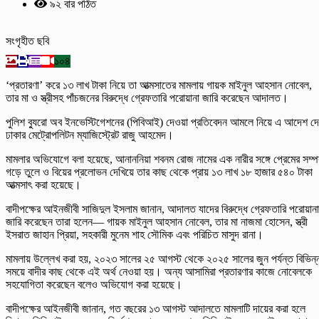
৯২ বার পঠিত
সংগৃহীত ছবি
১০৪
‘প্রতারণা’ করে ১৩ লাখ টাকা নিয়ে তা আত্মসাতের মামলায় গায়ক মাইনুল আহসান নোবেল,
তার মা ও স্ত্রীসহ পাঁচজনের বিরুদ্ধে গ্রেফতারি পরোয়ানা জারি করেছেন আদালত।
পুলিশ ব্যুরো অব ইনভেস্টিগেশনের (পিবিআই) দেওয়া প্রতিবেদন আমলে নিয়ে এ আদেশ দ
ঢাকার মেট্রোপলিটন ম্যাজিস্ট্রেট রাজু আহমেদ।
মামলার অভিযোগে বলা হয়েছে, আনাননিয়া শবনম রোজ নামের এক নারীর সঙ্গে প্রেমের সম্পর
গড়ে তুলে ও বিয়ের প্রলোভন দেখিয়ে তার কাছ থেকে প্রায় ১৩ লাখ ১৮ হাজার ৫৪০ টাকা
আত্মসাৎ করা হয়েছে।
বাদীপক্ষের আইনজীবী সাজিদুল ইসলাম জানান, আদালত যাদের বিরুদ্ধে গ্রেফতারি পরোয়ানা
জারি করেছেন তারা হলেন— গায়ক মাইনুল আহসান নোবেল, তার মা নাজমা হোসেন, স্ত্রী
ইসরাত জাহান প্রিয়া, সহকারী মুনেম শাহ সৌমিক এবং পরিচিত মাসুদ রানা।
মামলায় উল্লেখ করা হয়, ২০২৩ সালের ২৫ আগস্ট থেকে ২০২৫ সালের জুন পর্যন্ত বিভিন্
সময়ে বাদীর কাছ থেকে এই অর্থ নেওয়া হয়। অন্য আসামিরা প্রতারণার কাজে নোবেলকে
সহযোগিতা করেছেন বলেও অভিযোগ করা হয়েছে।
বাদীপক্ষের আইনজীবী জানান, গত বছরের ১৩ আগস্ট আদালতে মামলাটি দায়ের করা হলে