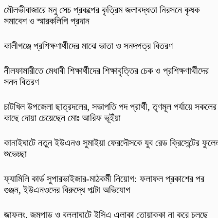
মৌলভীবাজারে মনু সেচ প্রকল্পের কৃত্রিম জলাবদ্ধতা নিরসনে কৃষক
সমাবেশ ও স্মারকলিপি প্রদান
কালীগঞ্জে প্রশিক্ষণার্থীদের মাঝে ভাতা ও সনদপত্র বিতরণ
নীলফামারীতে মেধাবী শিক্ষার্থীদের শিক্ষাবৃত্তির চেক ও প্রশিক্ষণার্থীদের
সনদ বিতরণ
চাটখিল উপজেলা ছাত্রদলের, সভাপতি পদ প্রার্থী, তৃণমূল পর্যায়ে সকলের
কাছে দোয়া চেয়েছেন মোঃ আরিফ ভূইঁয়া
কানাইঘাটে নতুন ইউএনও সুমাইয়া ফেরদৌসকে যুব রেড ক্রিসেন্টের ফুলে
শুভেচ্ছা
ফ্যামিলি কার্ড সুপারভাইজার-মাঠকর্মী নিয়োগ: ফলাফল প্রকাশের পর
গুঞ্জন, ইউএনওদের বিরুদ্ধে পাল্টা অভিযোগ
​জাফলং, জুমপাড় ও বল্লাঘাটে ইসিএ এলাকা তোয়াক্কা না করে চলছে