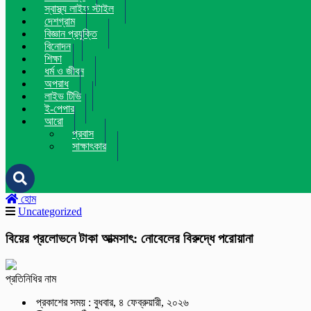
স্বাস্থ্য লাইফ স্টাইল
দেশগ্রাম
বিজ্ঞান প্রযুক্তি
বিনোদন
শিক্ষা
ধর্ম ও জীবন
অপরাধ
লাইভ টিভি
ই-পেপার
আরো
প্রবাস
সাক্ষাৎকার
হোম
Uncategorized
বিয়ের প্রলোভনে টাকা আত্মসাৎ: নোবেলের বিরুদ্ধে পরোয়ানা
প্রতিনিধির নাম
প্রকাশের সময় : বুধবার, ৪ ফেব্রুয়ারী, ২০২৬