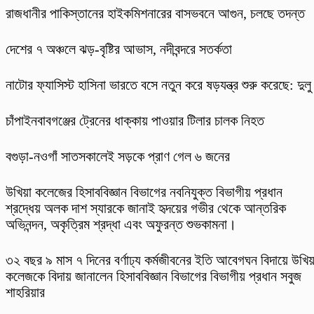
রাজধানীর পাকিস্তানের হাইকমিশনারের বাসভবনে আগুন, চলছে তদন্ত
দেশের ৭ অঞ্চলে ঝড়-বৃষ্টির আভাস, নদীবন্দরে সতর্কতা
নাটোর ফ্যাসিস্ট হাসিনা ভারতে বসে নতুন করে ষড়যন্ত্র শুরু করেছে: দুলু
চাঁপাইনবাবগঞ্জের ট্রেনের ধাক্কায় পাওয়ার টিলার চালক নিহত
বগুড়া-নওগাঁ সাতসকালেই সড়কে প্রাণ গেল ৬ জনের
উখিয়া কলেজের হিসাববিজ্ঞান বিভাগের নবনিযুক্ত বিভাগীয় প্রধান
শ্রদ্ধেয় অলক দাশ স্যারকে জানাই হৃদয়ের গভীর থেকে আন্তরিক
অভিনন্দন, অকৃত্রিম শ্রদ্ধা এবং অফুরন্ত শুভকামনা।
৩২ বছর ৯ মাস ৭ দিনের বর্ণাঢ্য কর্মজীবনের ইতি আবেগঘন বিদায়ে উখিয়
কলেজকে বিদায় জানালেন হিসাববিজ্ঞান বিভাগের বিভাগীয় প্রধান সবুজ
শাহরিয়ার