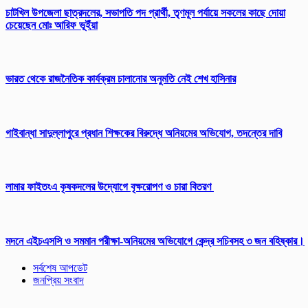
চাটখিল উপজেলা ছাত্রদলের, সভাপতি পদ প্রার্থী, তৃণমূল পর্যায়ে সকলের কাছে দোয়া
চেয়েছেন মোঃ আরিফ ভূইঁয়া
ভারত থেকে রাজনৈতিক কার্যক্রম চালানোর অনুমতি নেই শেখ হাসিনার
গাইবান্ধা সাদুল্লাপুরে প্রধান শিক্ষকের বিরুদ্ধে অনিয়মের অভিযোগ, তদন্তের দাবি
লামার ফাইতংএ কৃষকদলের উদ্যোগে বৃক্ষরোপণ ও চারা বিতরণ
মদনে এইচএসসি ও সমমান পরীক্ষা-অনিয়মের অভিযোগে কেন্দ্র সচিবসহ ৩ জন বহিষ্কার।
সর্বশেষ আপডেট
জনপ্রিয় সংবাদ