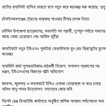
নাটোর ফ্যাসিস্ট হাসিনা ভারতে বসে নতুন করে ষড়যন্ত্র শুরু করেছে: দুলু
চাঁপাইনবাবগঞ্জের ট্রেনের ধাক্কায় পাওয়ার টিলার চালক নিহত
চাটখিল উপজেলা ছাত্রদলের, সভাপতি পদ প্রার্থী, তৃণমূল পর্যায়ে সকলের
কাছে দোয়া চেয়েছেন মোঃ আরিফ ভূইঁয়া
কানাইঘাটে নতুন ইউএনও সুমাইয়া ফেরদৌসকে যুব রেড ক্রিসেন্টের ফুলে
শুভেচ্ছা
ফ্যামিলি কার্ড সুপারভাইজার-মাঠকর্মী নিয়োগ: ফলাফল প্রকাশের পর
গুঞ্জন, ইউএনওদের বিরুদ্ধে পাল্টা অভিযোগ
​জাফলং, জুমপাড় ও বল্লাঘাটে ইসিএ এলাকা তোয়াক্কা না করে চলছে
অবৈধ বালু-পাথর উত্তোলন: তদন্তের জোর দাবি
‎সিলেট রেঞ্জ ডিআইজি কার্যালয়ে অনুষ্ঠিত মাসিক অপরাধ পর্যালোচনা সভা