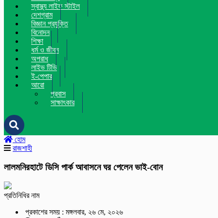
স্বাস্থ্য লাইফ স্টাইল
দেশগ্রাম
বিজ্ঞান প্রযুক্তি
বিনোদন
শিক্ষা
ধর্ম ও জীবন
অপরাধ
লাইভ টিভি
ই-পেপার
আরো
প্রবাস
সাক্ষাৎকার
হোম
রাজশাহী
লালমনিরহাটে ডিসি পার্ক আবাসনে ঘর পেলেন ভাই-বোন
প্রতিনিধির নাম
প্রকাশের সময় : মঙ্গলবার, ২৬ মে, ২০২৬