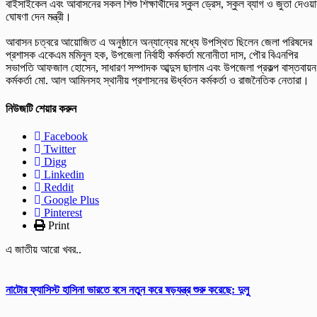
বাইসাইকেল এবং আবাসনের সকল শিশু শিক্ষার্থীদের স্কুল ড্রেস, স্কুল ব্যাগ ও জুতা দেওয়া
ঘোষণা দেন মন্ত্রী।
‎​আবাসন চত্বরে আয়োজিত এ অনুষ্ঠানে অন্যান্যের মধ্যে উপস্থিত ছিলেন জেলা পরিষদের
প্রশাসক একেএম মমিনুল হক, উপজেলা নির্বাহী কর্মকর্তা মনোনীতা দাস, পৌর বিএনপির
সভাপতি আফজাল হোসেন, সাধারণ সম্পাদক আব্দুস ছালাম এবং উপজেলা প্রকল্প বাস্তবায়ন
কর্মকর্তা মো. আল আমিনসহ স্থানীয় প্রশাসনের ঊর্ধ্বতন কর্মকর্তা ও রাজনৈতিক নেতারা।
নিউজটি শেয়ার করুন
Facebook
Twitter
Digg
Linkedin
Reddit
Google Plus
Pinterest
Print
এ জাতীয় আরো খবর..
নাটোর ফ্যাসিস্ট হাসিনা ভারতে বসে নতুন করে ষড়যন্ত্র শুরু করেছে: দুলু