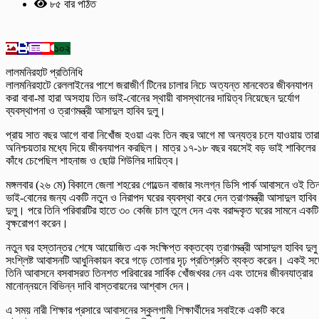
৮৫ বার পঠিত
১০২
লালমনিরহাট প্রতিনিধি
লালমনিরহাটে রেললাইনের পাশে জরাজীর্ণ টিনের চালার নিচে অত্যন্ত মানবেতর জীবনযাপন
করা বাবা-মা হারা অসহায় তিন ভাই-বোনের স্থায়ী বাসস্থানের দায়িত্ব নিয়েছেন দুর্যোগ
ব্যবস্থাপনা ও ত্রাণমন্ত্রী আসাদুল হাবিব দুলু।
প্রায় সাত বছর আগে বাবা নিখোঁজ হওয়া এবং তিন বছর আগে মা অন্যত্র চলে যাওয়ায় তার
অনিশ্চয়তার মধ্যে দিয়ে জীবনযাপন করছিল। মাত্র ১৭-১৮ বছর বয়সেই বড় ভাই শাকিলের
কাঁধে চেপেছিল শাহনাজ ও ছোট্ট শিউলির দায়িত্ব।
‎মঙ্গলবার (২৬ মে) বিকালে জেলা শহরের গোল্ডেন বাজার সংলগ্ন ডিসি পার্ক আবাসনে ওই তি
ভাই-বোনের জন্য একটি নতুন ও নিরাপদ ঘরের ব্যবস্থা করে দেন ত্রাণমন্ত্রী আসাদুল হাবিব
দুলু। পরে তিনি পরিবারটির হাতে ৩০ কেজি চাল তুলে দেন এবং বরাদ্দকৃত ঘরের সামনে একটি
বৃক্ষরোপণ করেন।
নতুন ঘর হস্তান্তর শেষে আয়োজিত এক সংক্ষিপ্ত বক্তব্যে ত্রাণমন্ত্রী আসাদুল হাবিব দুলু
সংশ্লিষ্ট আবাসনটি আধুনিকায়ন করে গড়ে তোলার দৃঢ় প্রতিশ্রুতি ব্যক্ত করেন। একই সঙ্
তিনি আবাসনে বসবাসরত তিনশত পরিবারের সার্বিক খোঁজখবর নেন এবং তাদের জীবনযাত্রার
মানোন্নয়নে বিভিন্ন দাবি বাস্তবায়নের আশ্বাস দেন।
‎​এ সময় নারী শিক্ষার প্রসারে আবাসনের স্কুলগামী শিক্ষার্থীদের সবাইকে একটি করে