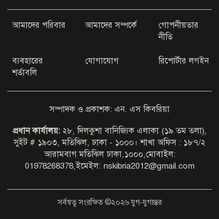
আমাদের পরিবার
আমাদের সম্পর্কে
গোপনীয়তার
২৪ ঘণ্টায় হাসপাতালে আরও ৫৪৪ ডেঙ্গু
রোগী
নীতি
ব্যবহারের
যোগাযোগ
রিপোর্টার লগইন
শর্তাবলি
পীরগাছায়া ছাদ থেকে পড়ে ছাত্রদল
নেতার মৃত্যু
সম্পাদক ও প্রকাশক: এন. এস কিবরিয়া
পদক্ষেপ নিতে হবে গ্যাস-বিদ্যুৎ ও
প্রধান কার্যালয়:
২৮, দিলকুশা বানিজ্যিক এলাকা (১৯ তম তলা),
নিত্যপণ্যের দাম নিয়ন্ত্রণে: জমিয়ত
সুইট # ১৯০৩, মতিঝিল, ঢাকা - ১০০০। শাখা অফিস : ১৮৭/২
আরামবাগ মতিঝিল ঢাকা,১০০০,মোবাইল:
01978268378,ইমেইল: nskibria2012@gmail.com
ডিএনসিসির বিভিন্ন এলাকা ঘুরে
দেখলেন প্রশাসক
সর্বস্বত্ব সংরক্ষিত ©২০২৬ যুগ-যুগান্তর