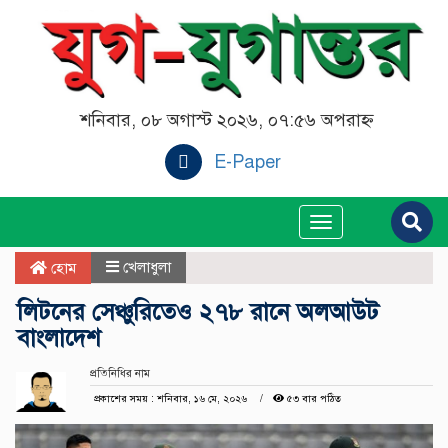
শনিবার, ০৮ অগাস্ট ২০২৬, ০৭:৫৬ অপরাহ্ন
E-Paper
Toggle
navigation
খেলাধুলা
হোম
লিটনের সেঞ্চুরিতেও ২৭৮ রানে অলআউট
বাংলাদেশ
প্রতিনিধির নাম
প্রকাশের সময় : শনিবার, ১৬ মে, ২০২৬
৫৩ বার পঠিত