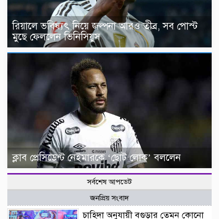
রিয়ালে ভবিষ্যৎ নিয়ে জল্পনা আরও তীব্র, সব পোস্ট
মুছে ফেললেন ভিনিসিয়ুস
ক্লাব প্রেসিডেন্ট নেইমারকে ‘ছোট লোক’ বললেন
সর্বশেষ আপডেট
জনপ্রিয় সংবাদ
চাহিদা অনুযায়ী বগুড়ার তেমন কোনো