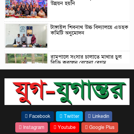
উন্নয়ন হয়নি
টাঙ্গাইল শিবনাথ উচ্চ বিদ্যালয়ে এডহক
কমিটি অনুমোদন
‎রামপালে সংসার চালাতে মাথার চুল
বিক্রি করলেন রেহেনা বেগম
ফাঁদে ভারতের পাইলট! পাকিস্তানি নারী
গোয়েন্দার
Facebook
Twitter
Linkedin
এলিট পরিসরে’ সীমাবদ্ধ রাখা যাবে না:
হোসেন জিল্লুর
Instagram
Youtube
Google Plus