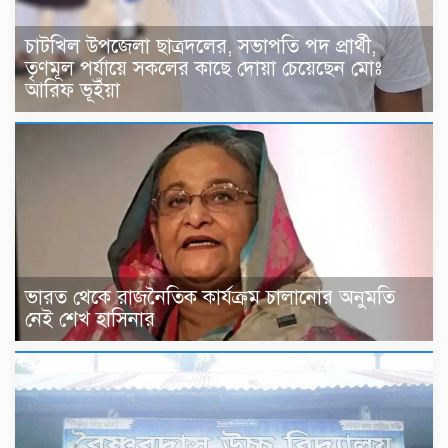
চাটখিল উপজেলা ছাত্রদলের, সভাপতি পদ প্রার্থী,
তৃণমূল পর্যায়ে সকলের কাছে দোয়া চেয়েছেন মোঃ
আরিফ ভূইঁয়া
ভারত থেকে রাজনৈতিক কার্যক্রম চালানোর অনুমতি
নেই শেখ হাসিনার