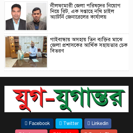
নীলফামারী জেলা পরিষদের নিয়োগ
নিয়ে রিট, এক সপ্তাহে নথি চাইল
অ্যাটর্নি জেনারেলের কার্যালয়
গাইবান্ধায় অসহায় তিন ব্যক্তির মাঝে
জেলা প্রশাসকের আর্থিক সহায়তার চেক
বিতরণ
রিয়ালে ভবিষ্যৎ নিয়ে জল্পনা আরও
তীব্র, সব পোস্ট মুছে ফেললেন
ভিনিসিয়ুস
হাজী আবুল হোসেন আদর্শ উচ্চ
বিদ্যালয়ে বিনামূল্যে মেডিকেল ও
ফিজিওথেরাপি হেলথ ক্যাম্প
Facebook
Twitter
Linkedin