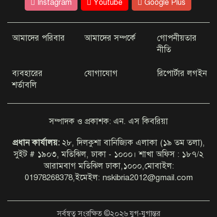
Instagram
Youtube
Google Plus
জাতীয় বিশ্ববিদ্যালয় সার্কভুক্ত দেশের
শিক্ষার্থীদের স্কলারশিপ দেবে
আমাদের পরিবার
আমাদের সম্পর্কে
গোপনীয়তার
নীতি
১০ অঞ্চলে ৬০ কিমি বেগে ঝড়ের শঙ্কা
মধ্যরাতের মধ্যে
ব্যবহারের
যোগাযোগ
রিপোর্টার লগইন
শর্তাবলি
নতুন বাহিনী ‘স্পেশাল রেসপন্স
ব্যাটালিয়ন (এসআরবি)’ নামে আসছে
সম্পাদক ও প্রকাশক: এন. এস কিবরিয়া
প্রধান কার্যালয়:
২৮, দিলকুশা বানিজ্যিক এলাকা (১৯ তম তলা),
আরও ৬ শিশুর মৃত্যু হাম উপসর্গে
সুইট # ১৯০৩, মতিঝিল, ঢাকা - ১০০০। শাখা অফিস : ১৮৭/২
আরামবাগ মতিঝিল ঢাকা,১০০০,মোবাইল:
01978268378,ইমেইল: nskibria2012@gmail.com
পুলিশের কঠোর নিরাপত্তা
জোরদারসচিবালয় ঘিরে
সর্বস্বত্ব সংরক্ষিত ©২০২৬ যুগ-যুগান্তর