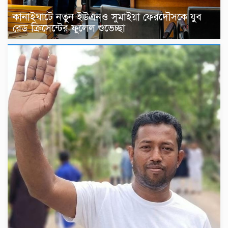
কানাইঘাটে নতুন ইউএনও সুমাইয়া ফেরদৌসকে যুব
রেড ক্রিসেন্টের ফুলেল শুভেচ্ছা