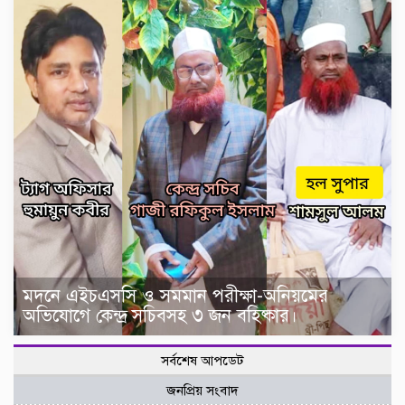
মদনে এইচএসসি ও সমমান পরীক্ষা-অনিয়মের
অভিযোগে কেন্দ্র সচিবসহ ৩ জন বহিষ্কার।
সর্বশেষ আপডেট
জনপ্রিয় সংবাদ