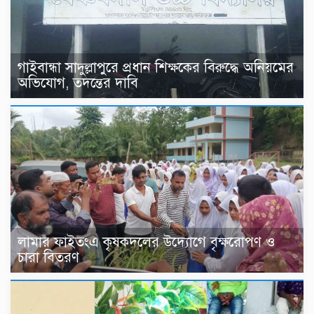
গাইবান্ধা সাদুল্লাপুরে প্রধান শিক্ষকের বিরুদ্ধে অনিয়মের
অভিযোগ, তদন্তের দাবি
লামার ফাইতংএ কৃষকদলের উদ্যোগে বৃক্ষরোপণ ও
চারা বিতরণ