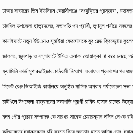
ঢাকার সাভারের তিন ইউনিয়ন কেরানীগঞ্জে ‘সংযুক্তির প্রস্তাব’, মহাসড়
চাটখিল উপজেলা ছাত্রদলের, সভাপতি পদ প্রার্থী, তৃণমূল পর্যায়ে সকলে
কানাইঘাটে নতুন ইউএনও সুমাইয়া ফেরদৌসকে যুব রেড ক্রিসেন্টের ফুলেল
​জাফলং, জুমপাড় ও বল্লাঘাটে ইসিএ এলাকা তোয়াক্কা না করে চলছে অ
ফ্যামিলি কার্ড সুপারভাইজার-মাঠকর্মী নিয়োগ: ফলাফল প্রকাশের পর গুঞ
‎সিলেট রেঞ্জ ডিআইজি কার্যালয়ে অনুষ্ঠিত মাসিক অপরাধ পর্যালোচনা সভা অ
চাটখিলে উপজেলা ছাত্রদলের সভাপতি প্রার্থী রাকিব হাসান রাজের উদ্যোগে
মদন পৌর প্রচার সম্পাদক কে মারধর সাবেক চেয়ারম্যান দলিল লেখক র
কুলিয়ারচরে ট্রান্সফরমার চুরি করতে গিয়ে জনতার হাতে আটক চোর, ট্রান্স