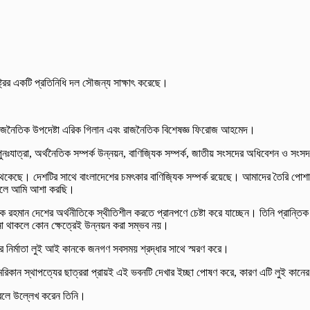
্ট্রের একটি প্রতিনিধি দল সৌজন্য সাক্ষাৎ করেছে।
িন, রাজনৈতিক উপদেষ্টা এরিক গিলান এবং রাজনৈতিক বিশেষজ্ঞ ফিরোজ আহমেদ।
রের পুনঃযাত্রা, অর্থনৈতিক সম্পর্ক উন্নয়ন, বাণিজ‌্যিক সম্পর্ক, জাতীয় সংসদের অধিবেশন 
ে থেকেছে। দেশটির সাথে বাংলাদেশের চমৎকার বাণিজ‌্যিক সম্পর্ক রয়েছে। আমাদের তৈরি পোশ
বে বলে আমি আশা করছি।
রেক রহমান দেশের অর্থনীতিকে স্থীতিশীল করতে প্রানপণে চেষ্টা করে যাচ্ছেন। তিনি প্রান্তিক 
র না থাকলে কোন ক্ষেত্রেই উন্নয়ন করা সম্ভব নয়।
নের নির্মাতা লুই আই কানকে জনগণ সবসময় শ্রদ্ধার সাথে স্মরণ করে।
েরিকান স্থাপত্যের ছাত্ররা প্রায়ই এই ভবনটি দেখার ইচ্ছা পোষণ করে, কারণ এটি লুই কানে
করে বলে উল্লেখ করেন তিনি।