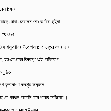
কে বিক্ষোভ
র কাছে দোয়া চেয়েছেন মোঃ আরিফ ভূইঁয়া
 শুভেচ্ছা
বৈধ বালু-পাথর উত্তোলন: তদন্তের জোর দাবি
্জন, ইউএনওদের বিরুদ্ধে পাল্টা অভিযোগ
নুষ্ঠিত
 বৃক্ষরোপণ কর্মসূচি অনুষ্ঠিত
হিছ কে প্রধান আসামি করে থানায় অভিযোগ।
ফরমার ও যন্ত্রাংশ উদ্ধার,