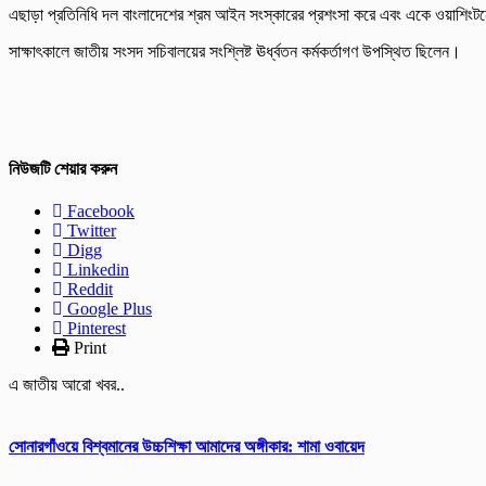
এছাড়া প্রতিনিধি দল বাংলাদেশের শ্রম আইন সংস্কারের প্রশংসা করে এবং একে ওয়াশিংটন
সাক্ষাৎকালে জাতীয় সংসদ সচিবালয়ের সংশ্লিষ্ট ঊর্ধ্বতন কর্মকর্তাগণ উপস্থিত ছিলেন।
নিউজটি শেয়ার করুন
Facebook
Twitter
Digg
Linkedin
Reddit
Google Plus
Pinterest
Print
এ জাতীয় আরো খবর..
সোনারগাঁওয়ে বিশ্বমানের উচ্চশিক্ষা আমাদের অঙ্গীকার: শামা ওবায়েদ