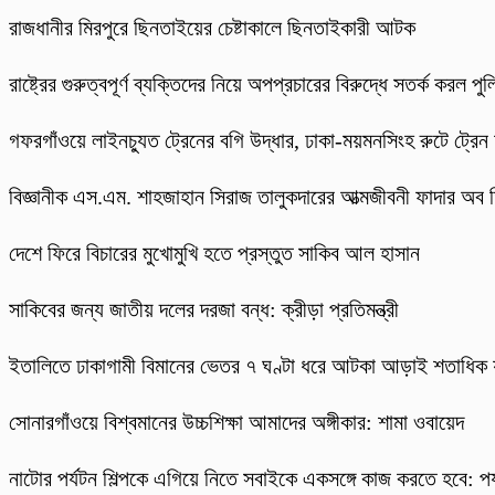
রাজধানীর মিরপুরে ছিনতাইয়ের চেষ্টাকালে ছিনতাইকারী আটক
রাষ্ট্রের গুরুত্বপূর্ণ ব্যক্তিদের নিয়ে অপপ্রচারের বিরুদ্ধে সতর্ক করল পু
গফরগাঁওয়ে লাইনচ্যুত ট্রেনের বগি উদ্ধার, ঢাকা-ময়মনসিংহ রুটে ট্রেন
বিজ্ঞানীক এস.এম. শাহজাহান সিরাজ তালুকদারের আত্মজীবনী ফাদার অব
দেশে ফিরে বিচারের মুখোমুখি হতে প্রস্তুত সাকিব আল হাসান
সাকিবের জন্য জাতীয় দলের দরজা বন্ধ: ক্রীড়া প্রতিমন্ত্রী
ইতালিতে ঢাকাগামী বিমানের ভেতর ৭ ঘণ্টা ধরে আটকা আড়াই শতাধিক য
সোনারগাঁওয়ে বিশ্বমানের উচ্চশিক্ষা আমাদের অঙ্গীকার: শামা ওবায়েদ
নাটোর পর্যটন শিল্পকে এগিয়ে নিতে সবাইকে একসঙ্গে কাজ করতে হবে: পর্যট