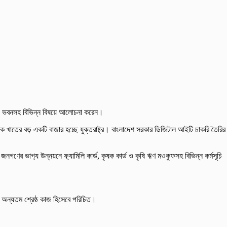
ও সংসদ ভবনসহ বিভিন্ন বিষয়ে আলোচনা করেন।
াক খাতের বড় একটি বাজার হচ্ছে যুক্তরাষ্ট্র। বাংলাদেশ সরকার ডিজিটাল আইটি চাকরি তৈরির
জনগণের ভাগ‌্য উন্নয়নে ফ‌্যামিলি কার্ড, কৃষক কার্ড ও কৃষি ঋণ মওকুফসহ বিভিন্ন কর্মসূচি
র অন্যতম শ্রেষ্ঠ কাজ হিসেবে পরিচিত।