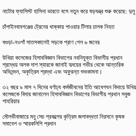
নাটোর ফ্যাসিস্ট হাসিনা ভারতে বসে নতুন করে ষড়যন্ত্র শুরু করেছে: দুলু
চাঁপাইনবাবগঞ্জের ট্রেনের ধাক্কায় পাওয়ার টিলার চালক নিহত
বগুড়া-নওগাঁ সাতসকালেই সড়কে প্রাণ গেল ৬ জনের
উখিয়া কলেজের হিসাববিজ্ঞান বিভাগের নবনিযুক্ত বিভাগীয় প্রধান
শ্রদ্ধেয় অলক দাশ স্যারকে জানাই হৃদয়ের গভীর থেকে আন্তরিক
অভিনন্দন, অকৃত্রিম শ্রদ্ধা এবং অফুরন্ত শুভকামনা।
৩২ বছর ৯ মাস ৭ দিনের বর্ণাঢ্য কর্মজীবনের ইতি আবেগঘন বিদায়ে উখিয়
কলেজকে বিদায় জানালেন হিসাববিজ্ঞান বিভাগের বিভাগীয় প্রধান সবুজ
শাহরিয়ার
মৌলভীবাজারে মনু সেচ প্রকল্পের কৃত্রিম জলাবদ্ধতা নিরসনে কৃষক
সমাবেশ ও স্মারকলিপি প্রদান