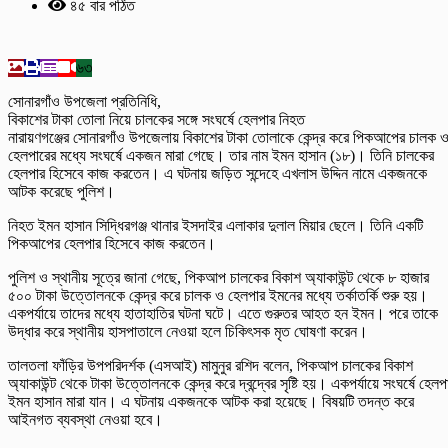
৪৫ বার পঠিত
৬৩
সোনারগাঁও উপজেলা প্রতিনিধি,
বিকাশের টাকা তোলা নিয়ে চালকের সঙ্গে সংঘর্ষে হেলপার নিহত
নারায়ণগঞ্জের সোনারগাঁও উপজেলায় বিকাশের টাকা তোলাকে কেন্দ্র করে পিকআপের চালক 
হেলপারের মধ্যে সংঘর্ষে একজন মারা গেছে। তার নাম ইমন হাসান (১৮)। তিনি চালকের
হেলপার হিসেবে কাজ করতেন। এ ঘটনায় জড়িত সন্দেহে এখলাস উদ্দিন নামে একজনকে
আটক করেছে পুলিশ।
নিহত ইমন হাসান সিদ্ধিরগঞ্জ থানার ইসদাইর এলাকার দুলাল মিয়ার ছেলে। তিনি একটি
পিকআপের হেলপার হিসেবে কাজ করতেন।
পুলিশ ও স্থানীয় সূত্রে জানা গেছে, পিকআপ চালকের বিকাশ অ্যাকাউন্ট থেকে ৮ হাজার
৫০০ টাকা উত্তোলনকে কেন্দ্র করে চালক ও হেলপার ইমনের মধ্যে তর্কাতর্কি শুরু হয়।
একপর্যায়ে তাদের মধ্যে হাতাহাতির ঘটনা ঘটে। এতে গুরুতর আহত হন ইমন। পরে তাকে
উদ্ধার করে স্থানীয় হাসপাতালে নেওয়া হলে চিকিৎসক মৃত ঘোষণা করেন।
তালতলা ফাঁড়ির উপপরিদর্শক (এসআই) মামুনুর রশিদ বলেন, পিকআপ চালকের বিকাশ
অ্যাকাউন্ট থেকে টাকা উত্তোলনকে কেন্দ্র করে দ্বন্দ্বের সৃষ্টি হয়। একপর্যায়ে সংঘর্ষে হেলপ
ইমন হাসান মারা যান। এ ঘটনায় একজনকে আটক করা হয়েছে। বিষয়টি তদন্ত করে
আইনগত ব্যবস্থা নেওয়া হবে।