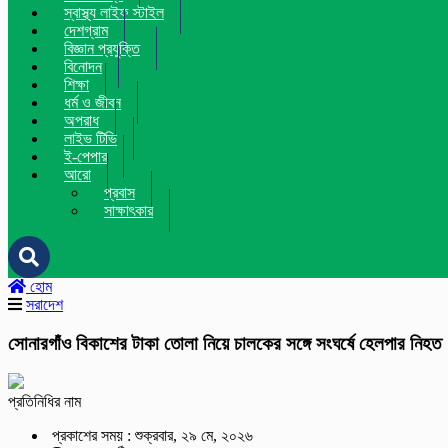
স্বাস্থ্য লাইফ স্টাইল
দেশগ্রাম
বিজ্ঞান প্রযুক্তি
বিনোদন
শিক্ষা
ধর্ম ও জীবন
অপরাধ
লাইভ টিভি
ই-পেপার
আরো
প্রবাস
সাক্ষাৎকার
হোম
সরাদেশ
সোনারগাঁও বিকাশের টাকা তোলা নিয়ে চালকের সঙ্গে সংঘর্ষে হেলপার নিহত
প্রতিনিধির নাম
প্রকাশের সময় : শুক্রবার, ২৯ মে, ২০২৬