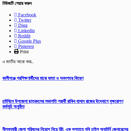
নিউজটি শেয়ার করুন
Facebook
Twitter
Digg
Linkedin
Reddit
Google Plus
Pinterest
Print
এ জাতীয় আরো খবর..
কালীগঞ্জে প্রশিক্ষণার্থীদের মাঝে ভাতা ও সনদপত্র বিতরণ
চাটখিলে উপজেলা ছাত্রদলের সভাপতি প্রার্থী রাকিব হাসান রাজের উদ্যোগে বৃক্ষরোপণ
কর্মসূচি অনুষ্ঠিত
নীলফামারী জেলা পরিষদের নিয়োগ নিয়ে রিট, এক সপ্তাহে নথি চাইল অ্যাটর্নি জেনারেলের