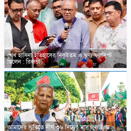
শেখ হাসিনা ইতিহাসের নিকৃষ্টতম ও ঘৃণ্য ফ্যাসিস্ট
ছিলেন : রিজভী
আমাদের স্মৃতিতে দীর্ঘ ৩৬ দিনের মাস জুলাই: ড.