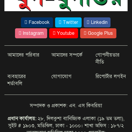
সিন্ডিকেট ভেঙে দেওয়া হবে: আইনমন্ত্রী
Facebook
Twitter
Linkedin
ড্যাবের প্রতিষ্ঠাবার্ষিকীতে চিকিৎসক
সমাবেশের উদ্বোধন করলেন প্রধানমন্ত্রী
Instagram
Youtube
Google Plus
রাজধানীতে ২৪ ঘণ্টায় ৪৮৫ গ্রেপ্তার, ৫০
আমাদের পরিবার
আমাদের সম্পর্কে
গোপনীয়তার
মামলা
নীতি
ব্যবহারের
যোগাযোগ
রিপোর্টার লগইন
নরসিংদীতে বাড়ির পাশের গর্তের
শর্তাবলি
পানিতে ডুবে দুই ভাইয়ের মৃত্যু
সম্পাদক ও প্রকাশক: এন. এস কিবরিয়া
আজ ডিজিএফআইয়ের গোপন
বন্দিশালা জেআইসি পরিদর্শনে যাচ্ছেন
প্রধান কার্যালয়:
২৮, দিলকুশা বানিজ্যিক এলাকা (১৯ তম তলা),
ট্রাইব্যুনাল
সুইট # ১৯০৩, মতিঝিল, ঢাকা - ১০০০। শাখা অফিস : ১৮৭/২