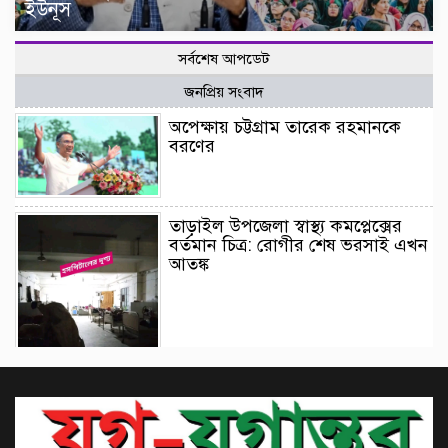
ইউনূস
সর্বশেষ আপডেট
জনপ্রিয় সংবাদ
অপেক্ষায় চট্টগ্রাম তারেক রহমানকে
বরণের
তাড়াইল উপজেলা স্বাস্থ্য কমপ্লেক্সের
বর্তমান চিত্র: রোগীর শেষ ভরসাই এখন
আতঙ্ক
ঝিনাইদহের বাজারে ব্যবসায়ীদের