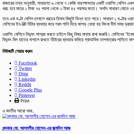
বাজারের তথ্য অনুযায়ী, সাধারণত ৬ থেকে ৭ কেজি ধারণক্ষমতার একটি ওয়াশিং মেশিন একব
খরচ হবে মাত্র ১ টাকা ৭৫ পয়সা থেকে ২ টাকা ৪৫ পয়সার মতো। অর্থাৎ সাধারণ মোডে ওয়াশ
তবে এক ঘণ্টা মেশিন চালালে খরচের হিসাব কিছুটা ভিন্ন হতে পারে। সাধারণ ১ ঘণ্টার ও
মেশিনের ইন-বিল্ট হিটার ব্যবহার করে গরম পানি দিয়ে কাপড় ধোয়া হয় কিংবা দীর্ঘ সময় ড্
ওয়াশিং মেশিনে বিদ্যুৎ সাশ্রয় করতে চাইলে কিছু বিষয় মাথায় রাখা জরুরি। মেশিনের ‘ইকো’
বিদ্যুৎ বিল হাতের নাগালে রাখতে হিটারের ব্যবহার কমিয়ে স্বাভাবিক তাপমাত্রার পান
নিউজটি শেয়ার করুন
Facebook
Twitter
Digg
Linkedin
Reddit
Google Plus
Pinterest
Print
এ জাতীয় আরো খবর..
খন্দকার মো. আলমগীর হোসেন-এর জন্মদিন আজ