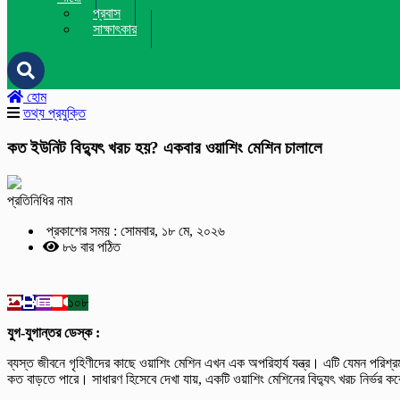
প্রবাস
সাক্ষাৎকার
হোম
তথ্য প্রযুক্তি
কত ইউনিট বিদ্যুৎ খরচ হয়? একবার ওয়াশিং মেশিন চালালে
প্রতিনিধির নাম
প্রকাশের সময় : সোমবার, ১৮ মে, ২০২৬
৮৬ বার পঠিত
১০৮
যুগ-যুগান্তর ডেস্ক :
ব্যস্ত জীবনে গৃহিণীদের কাছে ওয়াশিং মেশিন এখন এক অপরিহার্য যন্ত্র। এটি যেমন পর
কত বাড়তে পারে। সাধারণ হিসেবে দেখা যায়, একটি ওয়াশিং মেশিনের বিদ্যুৎ খরচ নির্ভর 