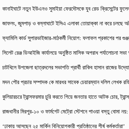
কানাইঘাটে নতুন ইউএনও সুমাইয়া ফেরদৌসকে যুব রেড ক্রিসেন্টের ফুলেল
​জাফলং, জুমপাড় ও বল্লাঘাটে ইসিএ এলাকা তোয়াক্কা না করে চলছে অ
ফ্যামিলি কার্ড সুপারভাইজার-মাঠকর্মী নিয়োগ: ফলাফল প্রকাশের পর গুঞ
‎সিলেট রেঞ্জ ডিআইজি কার্যালয়ে অনুষ্ঠিত মাসিক অপরাধ পর্যালোচনা সভা অ
চাটখিলে উপজেলা ছাত্রদলের সভাপতি প্রার্থী রাকিব হাসান রাজের উদ্যোগে
মদন পৌর প্রচার সম্পাদক কে মারধর সাবেক চেয়ারম্যান দলিল লেখক র
কুলিয়ারচরে ট্রান্সফরমার চুরি করতে গিয়ে জনতার হাতে আটক চোর, ট্রান্স
রাজধানীর মিরপুর-১০ ও ফার্মগেট মেট্রো স্টেশনে পাওয়া বস্তু বোমা নয়
‘ঢাকায় আসছেন ২৫ মার্কিন বিনিয়োগকারী প্রতিষ্ঠানের শীর্ষ কর্মকর্তারা’