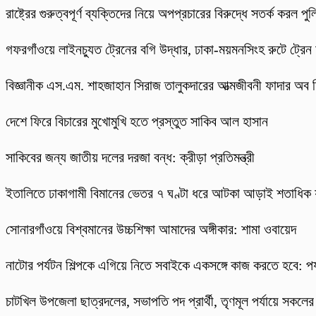
রাষ্ট্রের গুরুত্বপূর্ণ ব্যক্তিদের নিয়ে অপপ্রচারের বিরুদ্ধে সতর্ক করল পু
গফরগাঁওয়ে লাইনচ্যুত ট্রেনের বগি উদ্ধার, ঢাকা-ময়মনসিংহ রুটে ট্রেন
বিজ্ঞানীক এস.এম. শাহজাহান সিরাজ তালুকদারের আত্মজীবনী ফাদার অব
দেশে ফিরে বিচারের মুখোমুখি হতে প্রস্তুত সাকিব আল হাসান
সাকিবের জন্য জাতীয় দলের দরজা বন্ধ: ক্রীড়া প্রতিমন্ত্রী
ইতালিতে ঢাকাগামী বিমানের ভেতর ৭ ঘণ্টা ধরে আটকা আড়াই শতাধিক য
সোনারগাঁওয়ে বিশ্বমানের উচ্চশিক্ষা আমাদের অঙ্গীকার: শামা ওবায়েদ
নাটোর পর্যটন শিল্পকে এগিয়ে নিতে সবাইকে একসঙ্গে কাজ করতে হবে: পর্যট
চাটখিল উপজেলা ছাত্রদলের, সভাপতি পদ প্রার্থী, তৃণমূল পর্যায়ে সকলে