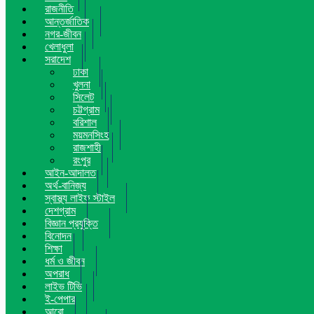
রাজনীতি
আন্তর্জাতিক
নগর-জীবন
খেলাধুলা
সরাদেশ
ঢাকা
খুলনা
সিলেট
চট্টগ্রাম
বরিশাল
ময়মনসিংহ
রাজশাহী
রংপুর
আইন-আদালত
অর্থ-বানিজ্য
স্বাস্থ্য লাইফ স্টাইল
দেশগ্রাম
বিজ্ঞান প্রযুক্তি
বিনোদন
শিক্ষা
ধর্ম ও জীবন
অপরাধ
লাইভ টিভি
ই-পেপার
আরো