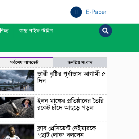
E-Paper
ানিজ্য
স্বাস্থ্য লাইফ স্টাইল
সর্বশেষ আপডেট
জনপ্রিয় সংবাদ
ভারী বৃষ্টির পূর্বাভাস আগামী ৫
দিন
ইলন মাস্কের প্রতিষ্ঠানের তৈরি
রকেট চাঁদে আছড়ে পড়ল
ক্লাব প্রেসিডেন্ট নেইমারকে
‘ছোট লোক’ বললেন