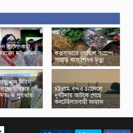
েন ভালো কথা,
ি করবেন না: রুমিন
কক্সবাজারে রোহিঙ্গা ক্যাম্পে
পাহাড় ধসে শিশুর মৃত্যু
ভ্যুত্থান দিবস
চট্টগ্রাম বন্দর চ্যানেলে
ক্ষে উখিয়ায়
দুর্ঘটনায় আটকে গেছে
ভা ও পুরস্কার
কনটেইনারবাহী জাহাজ