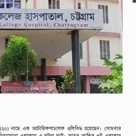
 (২০) নামে এক অটোরিকশাচালক গুলিবিদ্ধ হয়েছেন। সোমবার
র কুমিরাঘোনা এলাকায় এ ঘটনা ঘটে। আহত আকিব ওই এলাকার