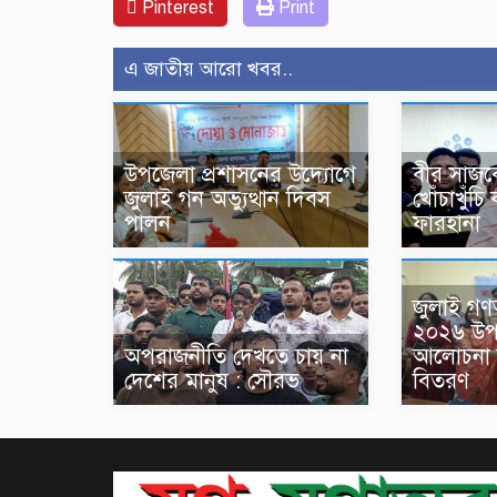
Pinterest
Print
এ জাতীয় আরো খবর..
বীর সাজব
উপজেলা প্রশাসনের উদ্যোগে
খোঁচাখুঁচ
জুলাই গন অভ্যুত্থান দিবস
ফারহানা
পালন
জুলাই গণঅ
২০২৬ উপল
অপরাজনীতি দেখতে চায় না
আলোচনা স
দেশের মানুষ : সৌরভ
বিতরণ