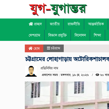
প্রচ্ছদ
জাতীয়
রাজনীতি
আন্তর্জাতিক
দেশগ্রাম
বিজ্ঞান প্রযুক্তি
বিনোদন
শিক্ষা
চট্টগ্রাম
হোম
চট্টগ্রামের লোহাগাড়ায় অটোরিকশাচালক 
প্রতিনিধির নাম
প্রকাশের সময় : মঙ্গলবার, ১৯ মে, ২০২৬
৬০ বার