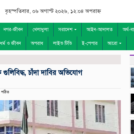
বৃহস্পতিবার, ০৬ অগাস্ট ২০২৬, ১২:০৪ অপরাহ্ন
নগর-জীবন
খেলাধুলা
সরাদেশ
আইন-আদালত
অর্থ-ব
ধর্ম ও জীবন
অপরাধ
লাইভ টিভি
ই-পেপার
আরো
গুলিবিদ্ধ, চাঁদা দাবির অভিযোগ
 পঠিত