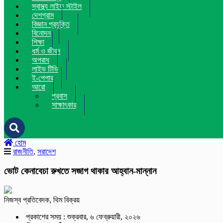
স্বাস্থ্য লাইফ স্টাইল
দেশগ্রাম
বিজ্ঞান প্রযুক্তি
বিনোদন
শিক্ষা
ধর্ম ও জীবন
অপরাধ
লাইভ টিভি
ই-পেপার
আরো
প্রবাস
সাক্ষাৎকার
হোম
রাজনীতি
,
সরাদেশ
ভোট কেনাবেচা রুখতে সজাগ থাকার আহ্বান-মান্নান
নিজস্ব প্রতিবেদক, থিম বিক্রয়
প্রকাশের সময় : শুক্রবার, ৬ ফেব্রুয়ারী, ২০২৬