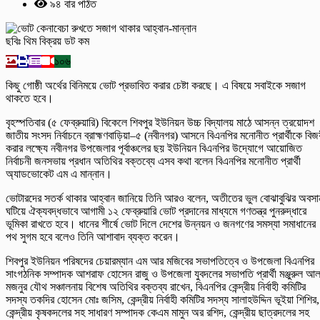
৯৪ বার পঠিত
ছবিঃ থিম বিক্রয় ডট কম
১০৬
কিছু গোষ্ঠী অর্থের বিনিময়ে ভোট প্রভাবিত করার চেষ্টা করছে। এ বিষয়ে সবাইকে সজাগ
থাকতে হবে।
বৃহস্পতিবার (৫ ফেব্রুয়ারি) বিকেলে শিবপুর ইউনিয়ন উচ্চ বিদ্যালয় মাঠে আসন্ন ত্রয়োদশ
জাতীয় সংসদ নির্বাচনে ব্রাহ্মণবাড়িয়া–৫ (নবীনগর) আসনে বিএনপির মনোনীত প্রার্থীকে বিজ
করার লক্ষ্যে নবীনগর উপজেলার পূর্বাঞ্চলের ছয় ইউনিয়ন বিএনপির উদ্যোগে আয়োজিত
নির্বাচনী জনসভায় প্রধান অতিথির বক্তব্যে এসব কথা বলেন বিএনপির মনোনীত প্রার্থী
অ্যাডভোকেট এম এ মান্নান।
ভোটারদের সতর্ক থাকার আহ্বান জানিয়ে তিনি আরও বলেন, অতীতের ভুল বোঝাবুঝির অবসা
ঘটিয়ে ঐক্যবদ্ধভাবে আগামী ১২ ফেব্রুয়ারি ভোট প্রদানের মাধ্যমে গণতন্ত্র পুনরুদ্ধারে
ভূমিকা রাখতে হবে। ধানের শীর্ষে ভোট দিলে দেশের উন্নয়ন ও জনগণের সমস্যা সমাধানের
পথ সুগম হবে বলেও তিনি আশাবাদ ব্যক্ত করেন।
শিবপুর ইউনিয়ন পরিষদের চেয়ারম্যান এম আর মজিবের সভাপতিত্বে ও উপজেলা বিএনপির
সাংগঠনিক সম্পাদক আশরাফ হোসেন রাজু ও উপজেলা যুবদলের সভাপতি প্রার্থী মঞ্জুরুল আ
মজনুর যৌথ সঞ্চালনায় বিশেষ অতিথির বক্তব্য রাখেন, বিএনপির কেন্দ্রীয় নির্বাহী কমিটির
সদস্য তকদির হোসেন মোঃ জসিম, কেন্দ্রীয় নির্বাহী কমিটির সদস্য সালাহউদ্দিন ভূইয়া শিশির,
কেন্দ্রীয় কৃষকদলের সহ সাধারণ সম্পাদক কেএম মামুন অর রশিদ, কেন্দ্রীয় ছাত্রদলের সহ