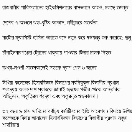
রাজধানীর পাকিস্তানের হাইকমিশনারের বাসভবনে আগুন, চলছে তদন্ত
দেশের ৭ অঞ্চলে ঝড়-বৃষ্টির আভাস, নদীবন্দরে সতর্কতা
নাটোর ফ্যাসিস্ট হাসিনা ভারতে বসে নতুন করে ষড়যন্ত্র শুরু করেছে: দুলু
চাঁপাইনবাবগঞ্জের ট্রেনের ধাক্কায় পাওয়ার টিলার চালক নিহত
বগুড়া-নওগাঁ সাতসকালেই সড়কে প্রাণ গেল ৬ জনের
উখিয়া কলেজের হিসাববিজ্ঞান বিভাগের নবনিযুক্ত বিভাগীয় প্রধান
শ্রদ্ধেয় অলক দাশ স্যারকে জানাই হৃদয়ের গভীর থেকে আন্তরিক
অভিনন্দন, অকৃত্রিম শ্রদ্ধা এবং অফুরন্ত শুভকামনা।
৩২ বছর ৯ মাস ৭ দিনের বর্ণাঢ্য কর্মজীবনের ইতি আবেগঘন বিদায়ে উখিয়
কলেজকে বিদায় জানালেন হিসাববিজ্ঞান বিভাগের বিভাগীয় প্রধান সবুজ
শাহরিয়ার