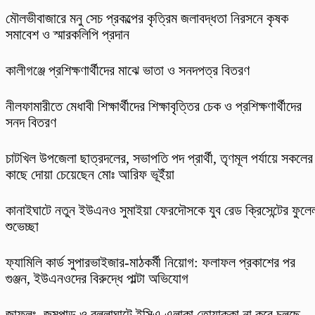
মৌলভীবাজারে মনু সেচ প্রকল্পের কৃত্রিম জলাবদ্ধতা নিরসনে কৃষক
সমাবেশ ও স্মারকলিপি প্রদান
কালীগঞ্জে প্রশিক্ষণার্থীদের মাঝে ভাতা ও সনদপত্র বিতরণ
নীলফামারীতে মেধাবী শিক্ষার্থীদের শিক্ষাবৃত্তির চেক ও প্রশিক্ষণার্থীদের
সনদ বিতরণ
চাটখিল উপজেলা ছাত্রদলের, সভাপতি পদ প্রার্থী, তৃণমূল পর্যায়ে সকলের
কাছে দোয়া চেয়েছেন মোঃ আরিফ ভূইঁয়া
কানাইঘাটে নতুন ইউএনও সুমাইয়া ফেরদৌসকে যুব রেড ক্রিসেন্টের ফুলে
শুভেচ্ছা
ফ্যামিলি কার্ড সুপারভাইজার-মাঠকর্মী নিয়োগ: ফলাফল প্রকাশের পর
গুঞ্জন, ইউএনওদের বিরুদ্ধে পাল্টা অভিযোগ
​জাফলং, জুমপাড় ও বল্লাঘাটে ইসিএ এলাকা তোয়াক্কা না করে চলছে