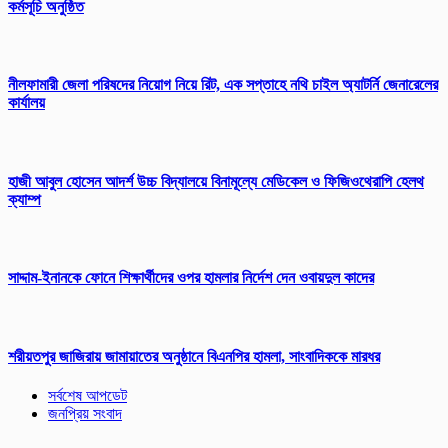
কর্মসূচি অনুষ্ঠিত
নীলফামারী জেলা পরিষদের নিয়োগ নিয়ে রিট, এক সপ্তাহে নথি চাইল অ্যাটর্নি জেনারেলের
কার্যালয়
হাজী আবুল হোসেন আদর্শ উচ্চ বিদ্যালয়ে বিনামূল্যে মেডিকেল ও ফিজিওথেরাপি হেলথ
ক্যাম্প
সাদ্দাম-ইনানকে ফোনে শিক্ষার্থীদের ওপর হামলার নির্দেশ দেন ওবায়দুল কাদের
শরীয়তপুর জাজিরায় জামায়াতের অনুষ্ঠানে বিএনপির হামলা, সাংবাদিককে মারধর
সর্বশেষ আপডেট
জনপ্রিয় সংবাদ