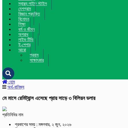
স্বাস্থ্য লাইফ স্টাইল
দেশগ্রাম
বিজ্ঞান প্রযুক্তি
বিনোদন
শিক্ষা
ধর্ম ও জীবন
অপরাধ
লাইভ টিভি
ই-পেপার
আরো
প্রবাস
সাক্ষাৎকার
হোম
অর্থ-বানিজ্য
মে মাসে রেমিট্যান্স এসেছে প্রায় সাড়ে ৩ বিলিয়ন ডলার
প্রতিনিধির নাম
প্রকাশের সময় : মঙ্গলবার, ২ জুন, ২০২৬