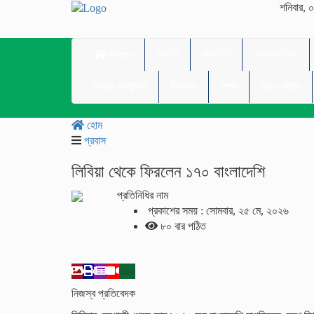
শনিবার, ০
প্রচ্ছদ
জাতীয়
রাজনীতি
আন্তর্জাতিক
বিজ্ঞান প্রযুক্তি
বিনোদন
শিক্ষা
ধর্ম ও জীবন
হোম
প্রবাস
লিবিয়া থেকে ফিরলেন ১৭০ বাংলাদেশি
প্রতিনিধির নাম
প্রকাশের সময় : সোমবার, ২৫ মে, ২০২৬
৮০ বার পঠিত
১০০
নিজস্ব প্রতিবেদক