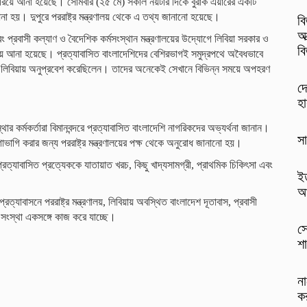
রিয়ে আনা হয়েছে। সোমবার (২৫ মে) সকাল নয়টার দিকে বুরাক এয়ারের একটি
া হয়। দুপুরে পররাষ্ট্র মন্ত্রণালয় থেকে এ তথ্য জানানো হয়েছে।
ব
আ
এবং প্রবাসী কল্যাণ ও বৈদেশিক কর্মসংস্থান মন্ত্রণালয়ের উদ্যোগে লিবিয়া সরকার ও
ব
ে আনা হয়েছে। প্রত্যাবাসিত বাংলাদেশিদের বেশিরভাগই সমুদ্রপথে অবৈধভাবে
য় লিবিয়ায় অনুপ্রবেশ করেছিলেন। তাদের অনেকেই সেখানে বিভিন্ন সময়ে অপহরণ
দে
হ
স্থার কর্মকর্তারা বিমানবন্দরে প্রত্যাবাসিত বাংলাদেশি নাগরিকদের অভ্যর্থনা জানান।
সা
াগাভাগি করার জন্য পররাষ্ট্র মন্ত্রণালয়ের পক্ষ থেকে অনুরোধ জানানো হয়।
প্রত্যাবাসিত প্রত্যেককে যাতায়াত খরচ, কিছু খাদ্যসামগ্রী, প্রাথমিক চিকিৎসা এবং
ই
আ
ত্যাবাসনে পররাষ্ট্র মন্ত্রণালয়, লিবিয়ায় অবস্থিত বাংলাদেশ দূতাবাস, প্রবাসী
 সংস্থা একসঙ্গে কাজ করে যাচ্ছে।
সো
শ
না
কর