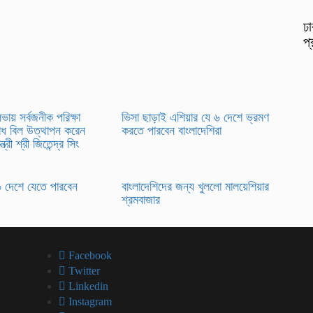
ঢা
প্
য় সর্বজনীক পরিক্ষা
ভিসা ছাড়াই এশিয়ার যে ৬ দেশে ভ্রমণ
োধ বিল উত্থাপন করেন
করতে পারবেন বাংলাদেশিরা
ন্ত্রী শ্রী জিতেন্দ্র সিং
৬ দেশে যেতে পারবেন
বাংলাদেশিদের জন্য খুললো মালয়েশিয়ার
শ্রমবাজার
Facebook
Twitter
Linkedin
Instagram