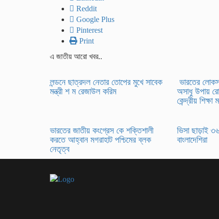
Reddit
Google Plus
Pinterest
Print
এ জাতীয় আরো খবর..
লন্ডনে ছাত্রদল নেতার তোপের মুখে সাবেক
ভারতের লোকসভা
মন্ত্রী শ ম রেজাউল করিম
অসাধু উপায় র
কেন্দ্রীয় শিক্ষা ম
ভারতের জাতীয় কংগ্রেস কে শক্তিশালী
ভিসা ছাড়াই ৩
করতে আহ্বান মগরাহাট পশ্চিমের ব্লক
বাংলাদেশিরা
নেতৃত্ব