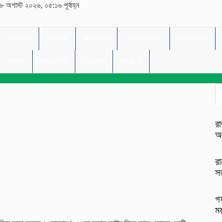
৮ অগাস্ট ২০২৬, ০৫:১৬ পূর্বাহ্ন
নগর-জীবন
খেলাধুলা
সরাদেশ
আইন-আদালত
অর্থ-বানিজ্য
অপরাধ
লাইভ টিভি
ই-পেপার
আরো
রা
আ
রা
সত
গফ
ময়