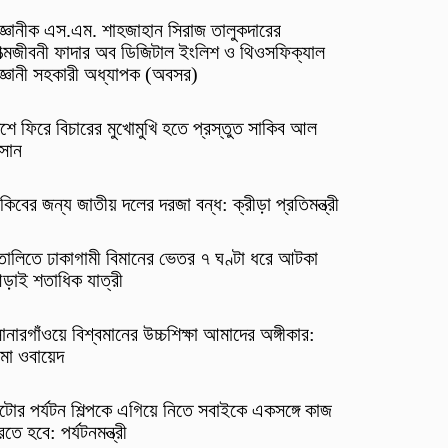
িজ্ঞানীক এস.এম. শাহজাহান সিরাজ তালুকদারের
ত্মজীবনী ফাদার অব ডিজিটাল ইংলিশ ও থিওসফিক্যাল
িজ্ঞানী সহকারী অধ্যাপক (অবসর)
শে ফিরে বিচারের মুখোমুখি হতে প্রস্তুত সাকিব আল
াসান
কিবের জন্য জাতীয় দলের দরজা বন্ধ: ক্রীড়া প্রতিমন্ত্রী
তালিতে ঢাকাগামী বিমানের ভেতর ৭ ঘণ্টা ধরে আটকা
ড়াই শতাধিক যাত্রী
নারগাঁওয়ে বিশ্বমানের উচ্চশিক্ষা আমাদের অঙ্গীকার:
ামা ওবায়েদ
টোর পর্যটন শিল্পকে এগিয়ে নিতে সবাইকে একসঙ্গে কাজ
তে হবে: পর্যটনমন্ত্রী