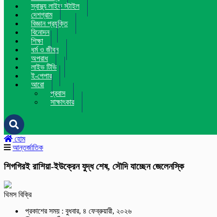
স্বাস্থ্য লাইফ স্টাইল
দেশগ্রাম
বিজ্ঞান প্রযুক্তি
বিনোদন
শিক্ষা
ধর্ম ও জীবন
অপরাধ
লাইভ টিভি
ই-পেপার
আরো
প্রবাস
সাক্ষাৎকার
হোম
আন্তর্জাতিক
শিগগিরই রাশিয়া-ইউক্রেন যুদ্ধ শেষ, সৌদি যাচ্ছেন জেলেনস্কি
থিমস বিক্রি
প্রকাশের সময় : বুধবার, ৪ ফেব্রুয়ারী, ২০২৬