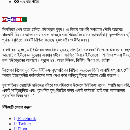
৬৭ বার পঠিত
৭৯
শিগগিরই শেষ হচ্ছে রাশিয়া-ইউক্রেন যুদ্ধ। এ বিষয়ে আগামী সপ্তাহে সৌদি আরবের
রাজধানী রিয়াদে আলোচনায় বসতে যাচ্ছেন ওয়াশিংটন-কিয়েভের কর্মকর্তারা। বৃহস্পতিবার দুট
পৃথক বিবৃতিতে বিষয়টি নিশ্চিত করেছে যুক্তরাষ্ট্র ও ইউক্রেন।
ধারণা করা হচ্ছে, এই বৈঠকের মধ্য দিয়ে ২০২২ সাল (২৪ ফেব্রুয়ারি) থেকে শুরু হওয়া বহু
আলোচিত ইউক্রেন যুদ্ধের অবসান ঘটবে। স্বস্তি ফিরবে ইউরোপে। শান্তির পায়রা উড়ব
রুশ-ইউক্রেনের আকাশে। ফ্রান্স ২৪, আরব নিউজ, বিবিসি, সিএনএন, রয়টার্স।
ট্রাম্পের বিশেষ দূত স্টিভ উইটকফ বৃহস্পতিবার নিশ্চিত করেছেন তিনি আগামী সপ্তাহে সৌদ
আরবে ইউক্রেনীয় কর্মকর্তাদের সঙ্গে দেখা করে শান্তিচুক্তির কাঠামো তৈরি করবেন।
বৃহস্পতিবার হোয়াইট হাউজের বাইরে সাংবাদিকদের উদ্দেশে উইটকফ বলেন, ‘আমি মনে করি,
একটি শান্তিচুক্তি এবং প্রাথমিক যুদ্ধবিরতির জন্য একটি কাঠামো তৈরি করা আলোচনার
প্রাথমিক বিষয় হবে।’
নিউজটি শেয়ার করুন
Facebook
Twitter
Digg