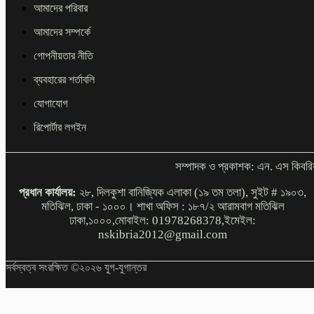
আমাদের পরিবার
আমাদের সম্পর্কে
গোপনীয়তার নীতি
ব্যবহারের শর্তাবলি
যোগাযোগ
রিপোর্টার লগইন
সম্পাদক ও প্রকাশক: এন. এস কিবরি
প্রধান কার্যালয়:
২৮, দিলকুশা বানিজ্যিক এলাকা (১৯ তম তলা), সুইট # ১৯০৩,
মতিঝিল, ঢাকা - ১০০০। শাখা অফিস : ১৮৭/২ আরামবাগ মতিঝিল
ঢাকা,১০০০,মোবাইল: 01978268378,ইমেইল:
nskibria2012@gmail.com
সর্বস্বত্ব সংরক্ষিত ©২০২৬ যুগ-যুগান্তর