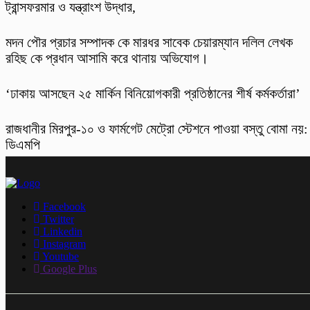
ট্রান্সফরমার ও যন্ত্রাংশ উদ্ধার,
মদন পৌর প্রচার সম্পাদক কে মারধর সাবেক চেয়ারম্যান দলিল লেখক
রহিছ কে প্রধান আসামি করে থানায় অভিযোগ।
‘ঢাকায় আসছেন ২৫ মার্কিন বিনিয়োগকারী প্রতিষ্ঠানের শীর্ষ কর্মকর্তারা’
রাজধানীর মিরপুর-১০ ও ফার্মগেট মেট্রো স্টেশনে পাওয়া বস্তু বোমা নয়:
ডিএমপি
Facebook
Twitter
Linkedin
Instagram
Youtube
Google Plus