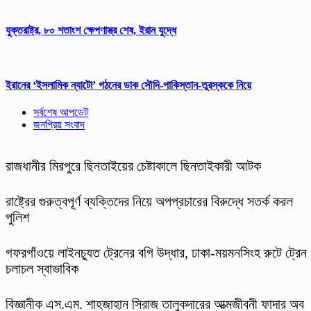
যুক্তরাষ্ট্র, ৮০ শতাংশ ক্ষেপণাস্ত্র শেষ, ইরান যুদ্ধে
ইরানের ‘ইসলামিক ন্যাটো’ গঠনের ডাক সৌদি-পাকিস্তান-তুরস্ককে নিয়ে
সর্বশেষ আপডেট
জনপ্রিয় সংবাদ
রাজধানীর মিরপুরে ছিনতাইয়ের চেষ্টাকালে ছিনতাইকারী আটক
রাষ্ট্রের গুরুত্বপূর্ণ ব্যক্তিদের নিয়ে অপপ্রচারের বিরুদ্ধে সতর্ক করল
পুলিশ
গফরগাঁওয়ে লাইনচ্যুত ট্রেনের বগি উদ্ধার, ঢাকা-ময়মনসিংহ রুটে ট্রেন
চলাচল স্বাভাবিক
বিজ্ঞানীক এস.এম. শাহজাহান সিরাজ তালুকদারের আত্মজীবনী ফাদার অব