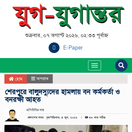
শুক্রবার, ০৭ অগাস্ট ২০২৬, ০২:৩৩ পূর্বাহ্ন
E-Paper
Toggle
navigation
অপরাধ
হোম
শেরপুরে বালুদস্যুদের হামলায় বন কর্মকর্তা ও
বনরক্ষী আহত
প্রতিনিধির নাম
প্রকাশের সময় : বৃহস্পতিবার, ৪ জুন, ২০২৬
৪৮ বার পঠিত