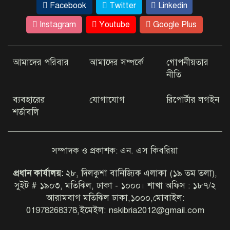
Facebook
Twitter
Linkedin
বৃক্ষরোপণ কর্মসূচি অনুষ্ঠিত
Instagram
Youtube
Google Plus
যাত্রাবাড়ী আইডিয়াল স্কুল অ্যান্ড
আমাদের পরিবার
আমাদের সম্পর্কে
গোপনীয়তার
কলেজে জুলাই গণঅভ্যুত্থান দিবস
পালিত
নীতি
ব্যবহারের
যোগাযোগ
রিপোর্টার লগইন
শর্তাবলি
কক্সবাজারের মহেশখালী সংরক্ষিত
বনভূমিতে সড়ক নির্মাণে হাইকোর্টের
নিষেধাজ্ঞা
সম্পাদক ও প্রকাশক: এন. এস কিবরিয়া
বান্দরবানের একদিনের জন্য উন্মুক্ত
পর্যটন কেন্দ্র, লাগবে না টিকিট
প্রধান কার্যালয়:
২৮, দিলকুশা বানিজ্যিক এলাকা (১৯ তম তলা),
সুইট # ১৯০৩, মতিঝিল, ঢাকা - ১০০০। শাখা অফিস : ১৮৭/২
আরামবাগ মতিঝিল ঢাকা,১০০০,মোবাইল:
01978268378,ইমেইল: nskibria2012@gmail.com
কানাইঘাটে টানা ৫৫ বছর মুহতামিমের
দায়িত্ব পালন, নাগরিক সংবর্ধনায় ভূষিত