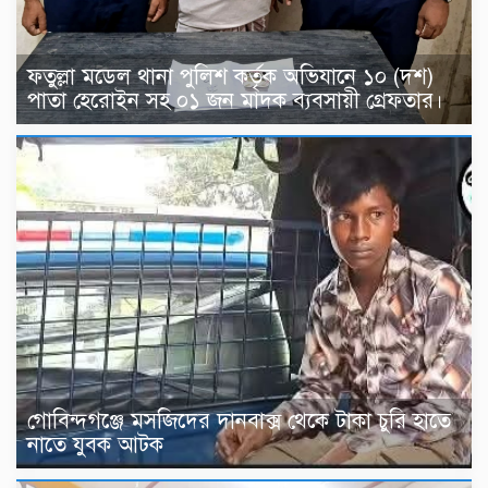
ফতুল্লা মডেল থানা পুলিশ কর্তৃক অভিযানে ১০ (দশ)
পাতা হেরোইন সহ ০১ জন মাদক ব্যবসায়ী গ্রেফতার।
গোবিন্দগঞ্জে মসজিদের দানবাক্স থেকে টাকা চুরি হাতে
নাতে যুবক আটক