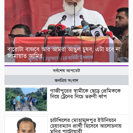
বারোটা বাজবে আর আমরা আঙুল চুষব, এটা হবে না:
জামায়াত আমির
সর্বশেষ আপডেট
জনপ্রিয় সংবাদ
গাজীপুরের স্বামীকে ছেড়ে প্রেমিককে
নিয়ে ট্রেনের নিচে তরুণী ঝাঁপ
চাটখিলের মোহাম্মদপুর ইউনিয়নে
চেয়ারম্যান প্রার্থী হিসেবে আলোচনায়
মনির পাটোয়ারী