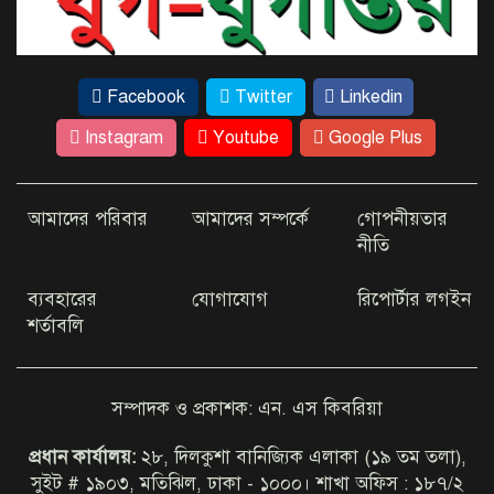
বিজ্ঞানীক এস.এম. শাহজাহান সিরাজ
তালুকদারের আত্মজীবনী ফাদার অব
ডিজিটাল ইংলিশ ও থিওসফিক্যাল
Facebook
Twitter
Linkedin
বিজ্ঞানী সহকারী অধ্যাপক (অবসর)
Instagram
Youtube
Google Plus
দেশে ফিরে বিচারের মুখোমুখি হতে
প্রস্তুত সাকিব আল হাসান
আমাদের পরিবার
আমাদের সম্পর্কে
গোপনীয়তার
নীতি
সাকিবের জন্য জাতীয় দলের দরজা বন্ধ:
ব্যবহারের
যোগাযোগ
রিপোর্টার লগইন
ক্রীড়া প্রতিমন্ত্রী
শর্তাবলি
ইতালিতে ঢাকাগামী বিমানের ভেতর ৭
সম্পাদক ও প্রকাশক: এন. এস কিবরিয়া
ঘণ্টা ধরে আটকা আড়াই শতাধিক যাত্রী
প্রধান কার্যালয়:
২৮, দিলকুশা বানিজ্যিক এলাকা (১৯ তম তলা),
সুইট # ১৯০৩, মতিঝিল, ঢাকা - ১০০০। শাখা অফিস : ১৮৭/২