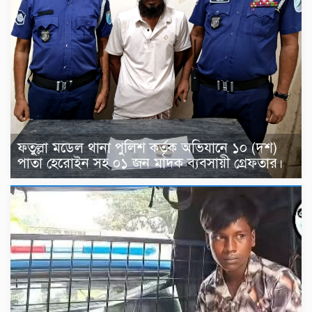
ফতুল্লা মডেল থানা পুলিশ কর্তৃক অভিযানে ১০ (দশ)
পাতা হেরোইন সহ ০১ জন মাদক ব্যবসায়ী গ্রেফতার।