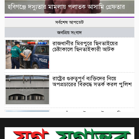
হবিগঞ্জে দস্যুতার মামলায় পলাতক আসামি গ্রেফতার
সর্বশেষ আপডেট
জনপ্রিয় সংবাদ
রাজধানীর মিরপুরে ছিনতাইয়ের
চেষ্টাকালে ছিনতাইকারী আটক
রাষ্ট্রের গুরুত্বপূর্ণ ব্যক্তিদের নিয়ে
অপপ্রচারের বিরুদ্ধে সতর্ক করল পুলিশ
গফরগাঁওয়ে লাইনচ্যুত ট্রেনের বগি
উদ্ধার, ঢাকা-ময়মনসিংহ রুটে ট্রেন
চলাচল স্বাভাবিক