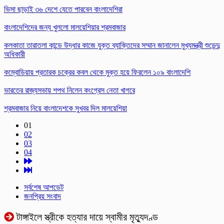
ভিসা ছাড়াই ৩৬ দেশে যেতে পারবেন বাংলাদেশিরা
বাংলাদেশিদের জন্য খুললো মালয়েশিয়ার শ্রমবাজার
কলকাতা তারাতলা কান্ডে উদ্ধার কাজে যুক্ত ব্যাক্তিদের সম্মান জানালেন মুখ্যমন্ত্রী শুভেন্দু
অধিকারী
কম্বোডিয়ায় প্রতারক চক্রের কবল থেকে মুক্ত হয়ে ফিরলেন ১০৯ বাংলাদেশি
ভারতের রাজ্যসভায় শপথ নিলেন কংগ্রেস নেতা খাগরে
শ্রমবাজার নিয়ে বাংলাদেশকে সুখবর দিল মালয়েশিয়া
01
02
03
04
সর্বশেষ আপডেট
জনপ্রিয় সংবাদ
টাঙ্গাইলে স্ত্রীকে হত্যার দায়ে স্বামীর মৃত্যুদণ্ড