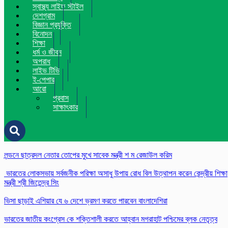
স্বাস্থ্য লাইফ স্টাইল
দেশগ্রাম
বিজ্ঞান প্রযুক্তি
বিনোদন
শিক্ষা
ধর্ম ও জীবন
অপরাধ
লাইভ টিভি
ই-পেপার
আরো
প্রবাস
সাক্ষাৎকার
লন্ডনে ছাত্রদল নেতার তোপের মুখে সাবেক মন্ত্রী শ ম রেজাউল করিম
ভারতের লোকসভায় সর্বজনীক পরিক্ষা অসাধু উপায় রোধ বিল উত্থাপন করেন কেন্দ্রীয় শিক্ষা
মন্ত্রী শ্রী জিতেন্দ্র সিং
ভিসা ছাড়াই এশিয়ার যে ৬ দেশে ভ্রমণ করতে পারবেন বাংলাদেশিরা
ভারতের জাতীয় কংগ্রেস কে শক্তিশালী করতে আহ্বান মগরাহাট পশ্চিমের ব্লক নেতৃত্ব