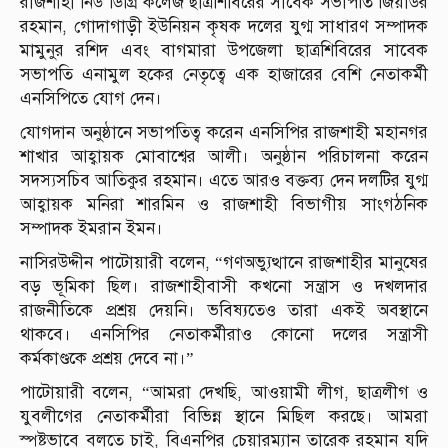
রাজশাহী নিউ ডিগ্রি কলেজ ছাত্রশিবিরের সাবেক সভাপতি জিয়াউর
রহমান, গোদাগাড়ী ইউনিয়ন কৃষক দলের যুগ্ম সাধারণ সম্পাদক
মামুনুর রশিদ এবং বাগমারা উপজেলা ছাত্রশিবিরের সাবেক
সভাপতি এনামুল হকের নেতৃত্বে এক হাজারের বেশি নেতাকর্মী
এনসিপিতে যোগ দেন।
যোগদান অনুষ্ঠানে সভাপতিত্ব করেন এনসিপির রাজশাহী মহানগর
শাখার আহ্বায়ক মোবাশ্বের আলী। অনুষ্ঠান পরিচালনা করেন
সদস্যসচিব আতিকুর রহমান। এতে আরও বক্তব্য দেন দলটির যুগ্ম
আহ্বায়ক মনিরা শারমিন ও রাজশাহী বিভাগীয় সাংগঠনিক
সম্পাদক ইমরান ইমন।
নাসিরউদ্দীন পাটোয়ারী বলেন, “গণঅভ্যুত্থানে রাজশাহীর মানুষের
বড় ভূমিকা ছিল। রাজশাহীবাসী কখনো সন্ত্রাস ও দখলদার
রাজনীতিকে প্রশ্রয় দেয়নি। ভবিষ্যতেও তারা একই অবস্থানে
থাকবে। এনসিপির নেতাকর্মীরাও কোনো দলের সন্ত্রাসী
কর্মকাণ্ডকে প্রশ্রয় দেবে না।”
পাটোয়ারী বলেন, “আমরা দেখছি, আওয়ামী লীগ, ছাত্রলীগ ও
যুবলীগের নেতাকর্মীরা বিভিন্ন স্থানে মিছিল করছে। আমরা
স্পষ্টভাবে বলতে চাই, বিএনপির চেয়ারম্যান তারেক রহমান যদি