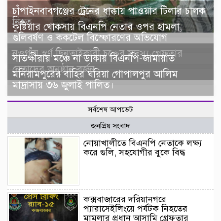
চাঁপাইনবাবগঞ্জের ট্রেনের ধাক্কায় পাওয়ার টিলার চালক
নিহত
​কুষ্টিয়ার খোকসায় বিএনপি নেতার ওপর হামলা,
গুলিবর্ষণ ও ককটেল বিস্ফোরণের অভিযোগ
নওগাঁয় স্বর্ণ ছিনতাইকারী চক্রের সদস্য গ্রেফতার
সাতক্ষীরায় মঞ্চে না ডাকায় বিএনপি-জামায়াত
নেতাদের অনুষ্ঠান বর্জন
মনিরামপুরের বাহির ঘরিয়া গোপালপুর আলিম
মাদ্রাসায় ৩৬ জুলাই পালিত।
সর্বশেষ আপডেট
জনপ্রিয় সংবাদ
নোয়াখালীতে বিএনপি নেতাকে লক্ষ্য
করে গুলি, সহযোগীর বুকে বিদ্ধ
কক্সবাজারের দরিয়ানগরে
প্যারাসেইলিংয়ে পর্যটক নিহতের
মামলার প্রধান আসামি গ্রেফতার