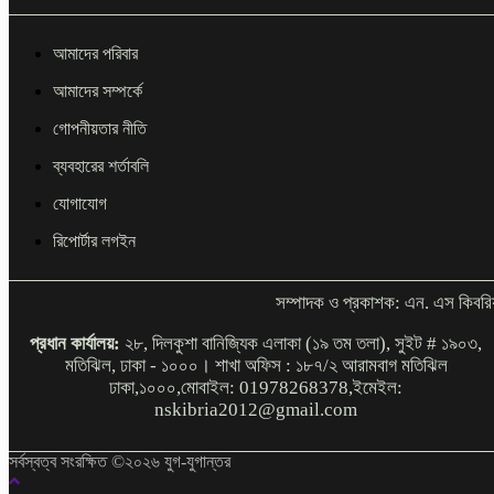
আমাদের পরিবার
আমাদের সম্পর্কে
গোপনীয়তার নীতি
ব্যবহারের শর্তাবলি
যোগাযোগ
রিপোর্টার লগইন
সম্পাদক ও প্রকাশক: এন. এস কিবরি
প্রধান কার্যালয়:
২৮, দিলকুশা বানিজ্যিক এলাকা (১৯ তম তলা), সুইট # ১৯০৩,
মতিঝিল, ঢাকা - ১০০০। শাখা অফিস : ১৮৭/২ আরামবাগ মতিঝিল
ঢাকা,১০০০,মোবাইল: 01978268378,ইমেইল:
nskibria2012@gmail.com
সর্বস্বত্ব সংরক্ষিত ©২০২৬ যুগ-যুগান্তর