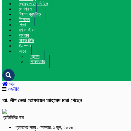
স্বাস্থ্য লাইফ স্টাইল
দেশগ্রাম
বিজ্ঞান প্রযুক্তি
বিনোদন
শিক্ষা
ধর্ম ও জীবন
অপরাধ
লাইভ টিভি
ই-পেপার
আরো
প্রবাস
সাক্ষাৎকার
হোম
রাজনীতি
আ. লীগ নেতা তোফায়েল আহমেদ মারা গেছেন
প্রতিনিধির নাম
প্রকাশের সময় : সোমবার, ১ জুন, ২০২৬