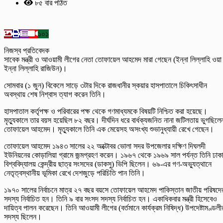
৮৫ বার পঠিত
১০১
নিজস্ব প্রতিবেদক
সাবেক মন্ত্রী ও আওয়ামী লীগের নেতা তোফায়েল আহমেদ মারা গেছেন (ইন্না লিল্লাহি ওয়া
ইন্না লিল্লাহি রাজিউন)।
সোমবার (১ জুন) বিকেলে সাড়ে ৩টার দিকে রাজধানীর স্কয়ার হাসপাতালে চিকিৎসাধীন
অবস্থায় শেষ নিশ্বাস ত্যাগ করেন তিনি।
হাসপাতাল কর্তৃপক্ষ ও পরিবারের পক্ষ থেকে গণমাধ্যমকে বিষয়টি নিশ্চিত করা হয়েছে।
মৃত্যুকালে তার বয়স হয়েছিল ৮২ বছর। দীর্ঘদিন ধরে বার্ধক্যজনিত নানা জটিলতায় ভুগছিলে
তোফায়েল আহমেদ। মৃত্যুকালে তিনি এক মেয়েসহ অসংখ্য শুভানুধ্যায়ী রেখে গেছেন।
তোফায়েল আহমেদ ১৯৪৩ সালের ২২ অক্টোবর ভোলা সদর উপজেলার দক্ষিণ দিঘলদী
ইউনিয়নের কোড়ালিয়া গ্রামে জন্মগ্রহণ করেন। ১৯৬৭ থেকে ১৯৬৯ সাল পর্যন্ত তিনি ঢাক
বিশ্ববিদ্যালয় কেন্দ্রীয় ছাত্র সংসদের (ডাকসু) ভিপি ছিলেন। ৬৯-এর গণ-অভ্যুত্থানে
নেতৃত্বস্থানীয় ভূমিকা রেখে দেশজুড়ে পরিচিতি পান তিনি।
১৯৭০ সালের নির্বাচনে মাত্র ২৭ বছর বয়সে তোফায়েল আহমেদ পাকিস্তান জাতীয় পরিষদে
সদস্য নির্বাচিত হন। তিনি ৯ বার সংসদ সদস্য নির্বাচিত হন। একাধিকবার মন্ত্রী হিসেবেও
দায়িত্ব পালন করেছেন। তিনি আওয়ামী লীগের (বর্তমানে কার্যক্রম নিষিদ্ধ) উপদেষ্টামণ্ডলী
সদস্য ছিলেন।