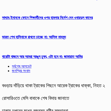
সাদ্দাম-ইনানকে ফোনে শিক্ষার্থীদের ওপর হামলার নির্দেশ দেন ওবায়দুল কাদের
ভারত শেখ হাসিনাকে রাখতে চাচ্ছে না: আসিফ মাহমুদ
বারোটা বাজবে আর আমরা আঙুল চুষব, এটা হবে না: জামায়াত আমির
সর্বশেষ আপডেট
জনপ্রিয় সংবাদ
বগুড়ায় দাঁড়িয়ে থাকা ট্রাকের পিছনে আরেক ট্রাকের ধাক্কা, নিহত ২
রোসারিওতে মেসি বাবাকে শেষ বিদায় জানাতে
ঢাকায় দুপুরের মধ্যে বজ্রসহ বৃষ্টির সম্ভাবনা