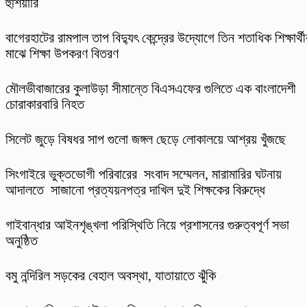
হুঁশিয়ারি
বাগেরহাটের ‎রামপাল তাপ বিদ্যুৎ কেন্দ্রের উদ্যোগে তিন শতাধিক শিক্ষার্থী
মাঝে শিক্ষা উপকরণ বিতরণ
মৌলভীবাজারের কুলাউড়া সীমান্তে বিএসএফের গুলিতে এক বাংলাদেশী
চোরাকারবারি নিহত
সিলেট জুড়ে বিষধর সাপ গুলো জঙ্গল ছেড়ে লোকালয়ে আশ্রয় খুঁজছে
সিংগাইরে ভুক্তভোগী পরিবারের সংবাদ সম্মেলন, মারামারির ঘটনায়
আদালতে সাজানো প্রত্যয়নপত্র দাখিল দুই শিক্ষকের বিরুদ্ধে
গাইবান্ধার আইনশৃঙ্খলা পরিস্থিতি নিয়ে প্রশাসনের গুরুত্বপূর্ণ সভা
অনুষ্ঠিত
বমু নন্দিরিল সড়কের বেহাল অবস্থা, যাতায়াতে ঝুঁকি