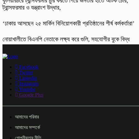
কুলিয়ারচরে ট্রান্সফরমার চুরি করতে গিয়ে জনতার হাতে আটক চোর,
ট্রান্সফরমার ও যন্ত্রাংশ উদ্ধার,
‘ঢাকায় আসছেন ২৫ মার্কিন বিনিয়োগকারী প্রতিষ্ঠানের শীর্ষ কর্মকর্তারা’
নোয়াখালীতে বিএনপি নেতাকে লক্ষ্য করে গুলি, সহযোগীর বুকে বিদ্ধ
Facebook
Twitter
Linkedin
Instagram
Youtube
Google Plus
আমাদের পরিবার
আমাদের সম্পর্কে
গোপনীয়তার নীতি