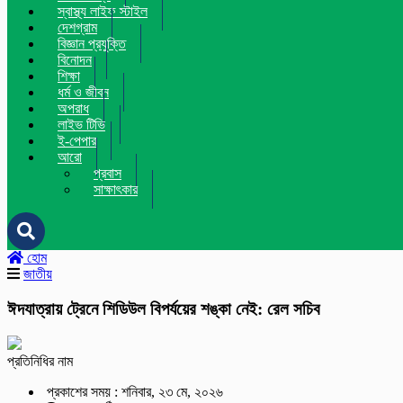
স্বাস্থ্য লাইফ স্টাইল
দেশগ্রাম
বিজ্ঞান প্রযুক্তি
বিনোদন
শিক্ষা
ধর্ম ও জীবন
অপরাধ
লাইভ টিভি
ই-পেপার
আরো
প্রবাস
সাক্ষাৎকার
হোম
জাতীয়
ঈদযাত্রায় ট্রেনে শিডিউল বিপর্যয়ের শঙ্কা নেই: রেল সচিব
প্রতিনিধির নাম
প্রকাশের সময় : শনিবার, ২৩ মে, ২০২৬