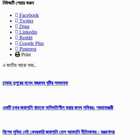
নিউজটি শেয়ার করুন
Facebook
Twitter
Digg
Linkedin
Reddit
Google Plus
Pinterest
Print
এ জাতীয় আরো খবর..
ঢাকায় দুপুরের মধ্যে বজ্রসহ বৃষ্টির সম্ভাবনা
একটি চক্র জ্বালানি খাতকে অস্থিতিশীল করার জন্য সক্রিয়: প্রধানমন্ত্রী
বিশেষ সুবিধা নেই বেসরকারি জ্বালানি তেল আমদানি নীতিমালায় : মন্ত্রণালয়