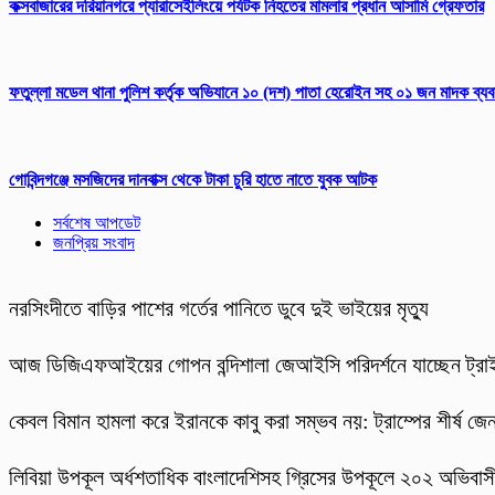
কক্সবাজারের দরিয়ানগরে প্যারাসেইলিংয়ে পর্যটক নিহতের মামলার প্রধান আসামি গ্রেফতার
ফতুল্লা মডেল থানা পুলিশ কর্তৃক অভিযানে ১০ (দশ) পাতা হেরোইন সহ ০১ জন মাদক ব্য
গোবিন্দগঞ্জে মসজিদের দানবাক্স থেকে টাকা চুরি হাতে নাতে যুবক আটক
সর্বশেষ আপডেট
জনপ্রিয় সংবাদ
নরসিংদীতে বাড়ির পাশের গর্তের পানিতে ডুবে দুই ভাইয়ের মৃত্যু
আজ ডিজিএফআইয়ের গোপন বন্দিশালা জেআইসি পরিদর্শনে যাচ্ছেন ট্রাই
কেবল বিমান হামলা করে ইরানকে কাবু করা সম্ভব নয়: ট্রাম্পের শীর্ষ জে
লিবিয়া উপকূল অর্ধশতাধিক বাংলাদেশিসহ গ্রিসের উপকূলে ২০২ অভিবাসী