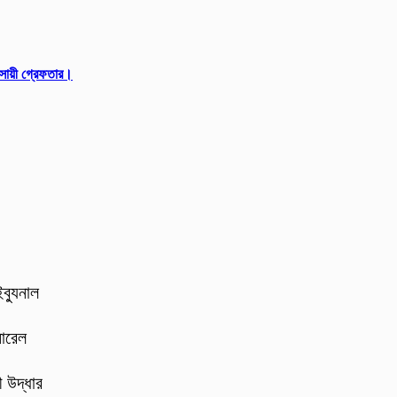
বসায়ী গ্রেফতার।
ব্যুনাল
নারেল
 উদ্ধার