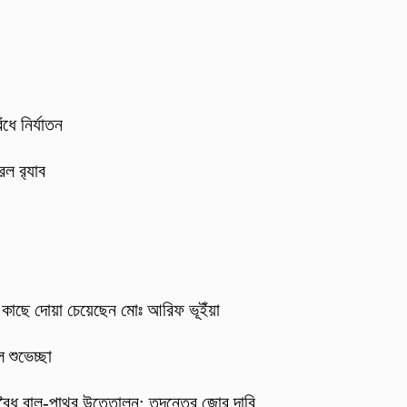
ধে নির্যাতন
ল র‍্যাব
র কাছে দোয়া চেয়েছেন মোঃ আরিফ ভূইঁয়া
 শুভেচ্ছা
বৈধ বালু-পাথর উত্তোলন: তদন্তের জোর দাবি