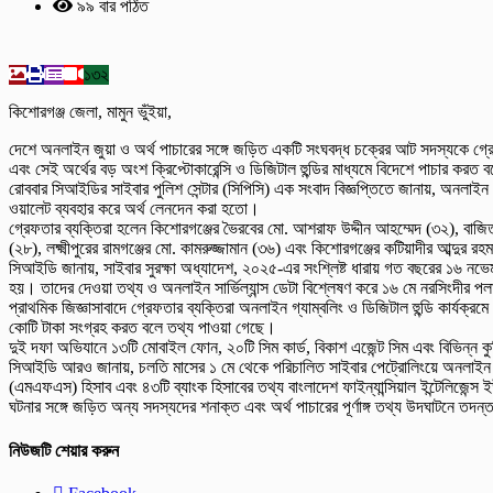
৯৯ বার পঠিত
১৩২
কিশোরগঞ্জ জেলা, মামুন ভুঁইয়া,
দেশে অনলাইন জুয়া ও অর্থ পাচারের সঙ্গে জড়িত একটি সংঘবদ্ধ চক্রের আট সদস্যকে গ্
এবং সেই অর্থের বড় অংশ ক্রিপ্টোকারেন্সি ও ডিজিটাল হুন্ডির মাধ্যমে বিদেশে পাচার করত 
রোববার সিআইডির সাইবার পুলিশ সেন্টার (সিপিসি) এক সংবাদ বিজ্ঞপ্তিতে জানায়, অনলাইন 
ওয়ালেট ব্যবহার করে অর্থ লেনদেন করা হতো।
গ্রেফতার ব্যক্তিরা হলেন কিশোরগঞ্জের ভৈরবের মো. আশরাফ উদ্দীন আহম্মেদ (৩২), বাজ
(২৮), লক্ষ্মীপুরের রামগঞ্জের মো. কামরুজ্জামান (৩৬) এবং কিশোরগঞ্জের কটিয়াদীর আব্দুর র
সিআইডি জানায়, সাইবার সুরক্ষা অধ্যাদেশ, ২০২৫-এর সংশ্লিষ্ট ধারায় গত বছরের ১৬ নভ
হয়। তাদের দেওয়া তথ্য ও অনলাইন সার্ভিল্যান্স ডেটা বিশ্লেষণ করে ১৬ মে নরসিংদীর
প্রাথমিক জিজ্ঞাসাবাদে গ্রেফতার ব্যক্তিরা অনলাইন গ্যাম্বলিং ও ডিজিটাল হুন্ডি কার্
কোটি টাকা সংগ্রহ করত বলে তথ্য পাওয়া গেছে।
দুই দফা অভিযানে ১৩টি মোবাইল ফোন, ২০টি সিম কার্ড, বিকাশ এজেন্ট সিম এবং বিভিন্ন ক
সিআইডি আরও জানায়, চলতি মাসের ১ মে থেকে পরিচালিত সাইবার পেট্রোলিংয়ে অনলাইন জুয়
(এমএফএস) হিসাব এবং ৪৩টি ব্যাংক হিসাবের তথ্য বাংলাদেশ ফাইন্যান্সিয়াল ইন্টেলিজে
ঘটনার সঙ্গে জড়িত অন্য সদস্যদের শনাক্ত এবং অর্থ পাচারের পূর্ণাঙ্গ তথ্য উদঘাটনে ত
নিউজটি শেয়ার করুন