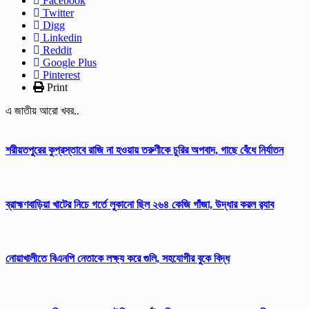
Facebook
Twitter
Digg
Linkedin
Reddit
Google Plus
Pinterest
Print
এ জাতীয় আরো খবর..
শরীয়তপুরের কুপ্রস্তাবে রাজি না হওয়ায় তরুণীকে চুরির অপবাদ, গাছে বেঁধে নির্যাতন
ব্রাহ্মণবাড়িয়া খাটের নিচে গর্তে লুকানো ছিল ২৬৪ কেজি গাঁজা, উদ্ধার করল র‍্যাব
নোয়াখালীতে বিএনপি নেতাকে লক্ষ্য করে গুলি, সহযোগীর বুকে বিদ্ধ