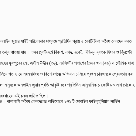
লাইন জুয়ার সাইট পরিচালনার মাধ্যমে প্রতিদিন প্রায় ২ কোটি টাকা অবৈধ লেনদেন করত
্য পাওয়া যায়। এসব প্ল্যাটফর্মে বিকাশ, নগদ, রকেট, বিভিন্ন ব্যাংক হিসাব ও ক্রিপ্টো
িংহের ফুলপুরের মো. জসীম উদ্দীন (৩৬), নরসিংদীর পলাশের তৈয়ব খান (২৬) ও সৌমিক সাহা
 চালিয়ে গত ৬ মে ময়মনসিংহ ও কিশোরগঞ্জে অভিযান চালিয়ে প্রথম চারজনকে গ্রেফতার করা
ধারণ মানুষকে অনলাইন জুয়ার প্রতি আকৃষ্ট করে প্রতিদিন আনুমানিক ১ কোটি ৮০ লাখ থেকে ২
িম সরবরাহেও এই চক্র জড়িত ছিল।
ছে। পাশাপাশি অবৈধ লেনদেনের অভিযোগে ৮৭৯টি মোবাইল ফাইন্যান্সিয়াল সার্ভিস