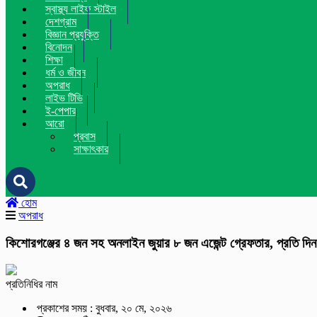
স্বাস্থ্য লাইফ স্টাইল
দেশগ্রাম
বিজ্ঞান প্রযুক্তি
বিনোদন
শিক্ষা
ধর্ম ও জীবন
অপরাধ
লাইভ টিভি
ই-পেপার
আরো
প্রবাস
সাক্ষাৎকার
হোম
অপরাধ
কিশোরগঞ্জের ৪ জন সহ অনলাইন জুয়ার ৮ জন এজেন্ট গ্রেফতার, প্রতি দি
প্রতিনিধির নাম
প্রকাশের সময় : বুধবার, ২০ মে, ২০২৬