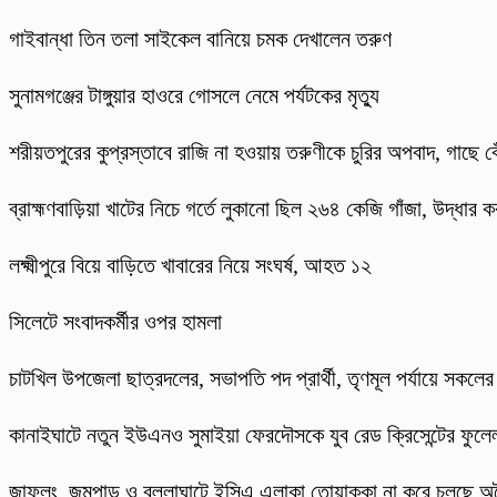
গাইবান্ধা তিন তলা সাইকেল বানিয়ে চমক দেখালেন তরুণ
সুনামগঞ্জের টাঙ্গুয়ার হাওরে গোসলে নেমে পর্যটকের মৃত্যু
শরীয়তপুরের কুপ্রস্তাবে রাজি না হওয়ায় তরুণীকে চুরির অপবাদ, গাছে বেঁ
ব্রাহ্মণবাড়িয়া খাটের নিচে গর্তে লুকানো ছিল ২৬৪ কেজি গাঁজা, উদ্ধার কর
লক্ষ্মীপুরে বিয়ে বাড়িতে খাবারের নিয়ে সংঘর্ষ, আহত ১২
সিলেটে সংবাদকর্মীর ওপর হামলা
চাটখিল উপজেলা ছাত্রদলের, সভাপতি পদ প্রার্থী, তৃণমূল পর্যায়ে সকলে
কানাইঘাটে নতুন ইউএনও সুমাইয়া ফেরদৌসকে যুব রেড ক্রিসেন্টের ফুলেল
​জাফলং, জুমপাড় ও বল্লাঘাটে ইসিএ এলাকা তোয়াক্কা না করে চলছে অ