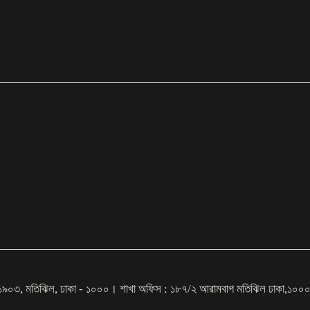
ইট # ১৯০৩, মতিঝিল, ঢাকা - ১০০০। শাখা অফিস : ১৮৭/২ আরামবাগ মতিঝিল ঢ