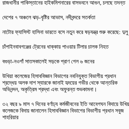
রাজধানীর পাকিস্তানের হাইকমিশনারের বাসভবনে আগুন, চলছে তদন্ত
দেশের ৭ অঞ্চলে ঝড়-বৃষ্টির আভাস, নদীবন্দরে সতর্কতা
নাটোর ফ্যাসিস্ট হাসিনা ভারতে বসে নতুন করে ষড়যন্ত্র শুরু করেছে: দুলু
চাঁপাইনবাবগঞ্জের ট্রেনের ধাক্কায় পাওয়ার টিলার চালক নিহত
বগুড়া-নওগাঁ সাতসকালেই সড়কে প্রাণ গেল ৬ জনের
উখিয়া কলেজের হিসাববিজ্ঞান বিভাগের নবনিযুক্ত বিভাগীয় প্রধান
শ্রদ্ধেয় অলক দাশ স্যারকে জানাই হৃদয়ের গভীর থেকে আন্তরিক
অভিনন্দন, অকৃত্রিম শ্রদ্ধা এবং অফুরন্ত শুভকামনা।
৩২ বছর ৯ মাস ৭ দিনের বর্ণাঢ্য কর্মজীবনের ইতি আবেগঘন বিদায়ে উখিয়
কলেজকে বিদায় জানালেন হিসাববিজ্ঞান বিভাগের বিভাগীয় প্রধান সবুজ
শাহরিয়ার