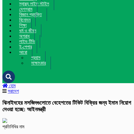
স্বাস্থ্য লাইফ স্টাইল
দেশগ্রাম
বিজ্ঞান প্রযুক্তি
বিনোদন
শিক্ষা
ধর্ম ও জীবন
অপরাধ
লাইভ টিভি
ই-পেপার
আরো
প্রবাস
সাক্ষাৎকার
হোম
সরাদেশ
ঝিনাইদহের মসজিদগুলোতে বেহেশতের টিকিট বিক্রির জন্য ইমাম নিয়োগ
দেওয়া হচ্ছে: আইনমন্ত্রী
প্রতিনিধির নাম