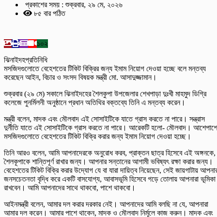
প্রকাশের সময় : শুক্রবার, ২৯ মে, ২০২৬
৮৫ বার পঠিত
১০২
ঝিনাইদহপ্রতিনিধি
মসজিদগুলোতে বেহেশতের টিকিট বিক্রির জন্য ইমাম নিয়োগ দেওয়া হচ্ছে বলে মন্তব্য
করেছেন আইন, বিচার ও সংসদ বিষয়ক মন্ত্রী মো. আসাদুজ্জামান।
শুক্রবার (২৯ মে) সকালে ঝিনাইদহের শৈলকুপা উপজেলার শেখপাড়া দুঃখী মাহমুদ ডিগ্রি
কলেজে পুনর্মিলনী অনুষ্ঠানে প্রধান অতিথির বক্তব্যে তিনি এ মন্তব্য করেন।
মন্ত্রী বলেন, মাদক এবং মৌলবাদ এই সোসাইটিকে যাতে গ্রাস করতে না পারে। সন্ত্রাস
দুর্নীতি যাতে এই সোসাইটিকে গ্রাস করতে না পারে। আরেকটি হলো- মৌলবাদ। আশেপাশ
মসজিদগুলোতে বেহেশতের টিকিট বিক্রি করার জন্য ইমাম নিয়োগ দেওয়া হচ্ছে।
তিনি আরও বলেন, আমি আপনাদেরকে অনুরোধ করব, প্রাক্তন ছাত্র হিসেবে এই অঙ্গনকে,
শৈলকূপাকে শান্তিপূর্ণ রাখার জন্য। আপনার সন্তানের আগামী ভবিষ্যৎ রক্ষা করার জন্য।
বেহেশতের টিকিট বিক্রি করার উদ্যোগ যে বা যারা দায়িত্ব নিয়েছেন, সেই জায়গাটায় আপনার
জনসচেতনতা বৃদ্ধি করে একটি বাসযোগ্য, আবাসভূমি হিসেবে গড়ে তোলায় আপনারা ভূমিকা
রাখবেন। আমি আপনাদের সাথে থাকবো, পাশে থাকবো।
আইনমন্ত্রী বলেন, আমার দল করার দরকার নেই। আপনাদের আমি বলছি না যে, আপনারা
আমার দল করেন। আমার পাশে থাকেন, মাদক ও মৌলবাদ নির্মূলে কাজ করুন। মাদক এবং