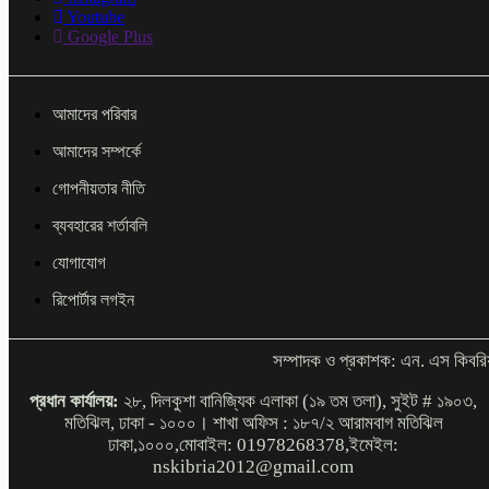
Youtube
Google Plus
আমাদের পরিবার
আমাদের সম্পর্কে
গোপনীয়তার নীতি
ব্যবহারের শর্তাবলি
যোগাযোগ
রিপোর্টার লগইন
সম্পাদক ও প্রকাশক: এন. এস কিবরি
প্রধান কার্যালয়:
২৮, দিলকুশা বানিজ্যিক এলাকা (১৯ তম তলা), সুইট # ১৯০৩,
মতিঝিল, ঢাকা - ১০০০। শাখা অফিস : ১৮৭/২ আরামবাগ মতিঝিল
ঢাকা,১০০০,মোবাইল: 01978268378,ইমেইল:
nskibria2012@gmail.com