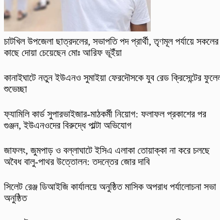
চাটখিল উপজেলা ছাত্রদলের, সভাপতি পদ প্রার্থী, তৃণমূল পর্যায়ে সকলের
কাছে দোয়া চেয়েছেন মোঃ আরিফ ভূইঁয়া
কানাইঘাটে নতুন ইউএনও সুমাইয়া ফেরদৌসকে যুব রেড ক্রিসেন্টের ফুলে
শুভেচ্ছা
ফ্যামিলি কার্ড সুপারভাইজার-মাঠকর্মী নিয়োগ: ফলাফল প্রকাশের পর
গুঞ্জন, ইউএনওদের বিরুদ্ধে পাল্টা অভিযোগ
​জাফলং, জুমপাড় ও বল্লাঘাটে ইসিএ এলাকা তোয়াক্কা না করে চলছে
অবৈধ বালু-পাথর উত্তোলন: তদন্তের জোর দাবি
‎সিলেট রেঞ্জ ডিআইজি কার্যালয়ে অনুষ্ঠিত মাসিক অপরাধ পর্যালোচনা সভা
অনুষ্ঠিত