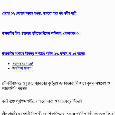
দেশের ১২ জেলায় বন্যার শঙ্কা, বাড়তে পারে নদ-নদীর পানি
রাজধানীর তিন এলাকায় পুলিশের বিশেষ অভিযান, গ্রেফতার ৩০
রাজধানীর বংশালে বিভিন্ন অপরাধে আটক ১৭, কারাদণ্ড ১৫ জনের
সর্বশেষ আপডেট
জনপ্রিয় সংবাদ
মৌলভীবাজারে মনু সেচ প্রকল্পের কৃত্রিম জলাবদ্ধতা নিরসনে কৃষক সমাবেশ ও
স্মারকলিপি প্রদান
কালীগঞ্জে প্রশিক্ষণার্থীদের মাঝে ভাতা ও সনদপত্র বিতরণ
নীলফামারীতে মেধাবী শিক্ষার্থীদের শিক্ষাবৃত্তির চেক ও প্রশিক্ষণার্থীদের সনদ বিতর