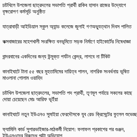
চাটখিলে উপজেলা ছাত্রদলের সভাপতি প্রার্থী রাকিব হাসান রাজের উদ্যোগে
বৃক্ষরোপণ কর্মসূচি অনুষ্ঠিত
যাত্রাবাড়ী আইডিয়াল স্কুল অ্যান্ড কলেজে জুলাই গণঅভ্যুত্থান দিবস পালিত
কক্সবাজারের মহেশখালী সংরক্ষিত বনভূমিতে সড়ক নির্মাণে হাইকোর্টের নিষেধাজ্ঞা
বান্দরবানের একদিনের জন্য উন্মুক্ত পর্যটন কেন্দ্র, লাগবে না টিকিট
কানাইঘাটে টানা ৫৫ বছর মুহতামিমের দায়িত্ব পালন, নাগরিক সংবর্ধনায় ভূষিত
মাওলানা গোলাম ওয়াহিদ
চাটখিল উপজেলা ছাত্রদলের, সভাপতি পদ প্রার্থী, তৃণমূল পর্যায়ে সকলের কাছে
দোয়া চেয়েছেন মোঃ আরিফ ভূইঁয়া
কানাইঘাটে নতুন ইউএনও সুমাইয়া ফেরদৌসকে যুব রেড ক্রিসেন্টের ফুলেল শুভেচ্ছ
ফ্যামিলি কার্ড সুপারভাইজার-মাঠকর্মী নিয়োগ: ফলাফল প্রকাশের পর গুঞ্জন,
ইউএনওদের বিরুদ্ধে পাল্টা অভিযোগ