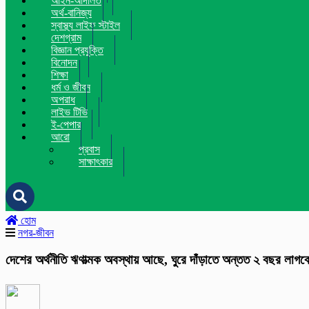
আইন-আদালত
অর্থ-বানিজ্য
স্বাস্থ্য লাইফ স্টাইল
দেশগ্রাম
বিজ্ঞান প্রযুক্তি
বিনোদন
শিক্ষা
ধর্ম ও জীবন
অপরাধ
লাইভ টিভি
ই-পেপার
আরো
প্রবাস
সাক্ষাৎকার
হোম
নগর-জীবন
দেশের অর্থনীতি ঋণাত্মক অবস্থায় আছে, ঘুরে দাঁড়াতে অন্তত ২ বছর লাগব