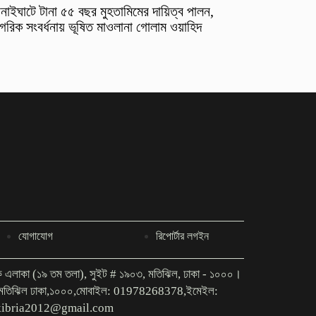
নাইঘাটে টানা ৫৫ বছর মুহতামিমের দায়িত্ব পালন,
গরিক সংবর্ধনায় ভূষিত মাওলানা গোলাম ওয়াহিদ
যোগাযোগ
রিপোর্টার লগইন
িক এলাকা (১৯ তম তলা), সুইট # ১৯০৩, মতিঝিল, ঢাকা - ১০০০।
গ মতিঝিল ঢাকা,১০০০,মোবাইল: 01978268378,ইমেইল:
kibria2012@gmail.com