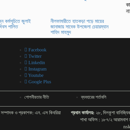
কা
না
্ন কর্মসূচিতে জুলাই
নীলফামারীতে হাতকড়া পড়ে মায়ের
দিবস পালিত
জানাজায় সাবেক উপজেলা চেয়ারম্যান
শাহিদ মাহমুদ
Facebook
Twitter
Linkedin
Instagram
Youtube
Google Plus
গোপনীয়তার নীতি
ব্যবহারের শর্তাবলি
সম্পাদক ও প্রকাশক: এন. এস কিবরিয়া
প্রধান কার্যালয়:
২৮, দিলকুশা বানিজ্য
শাখা অফিস : ১৮৭/২ আরামবা
ns