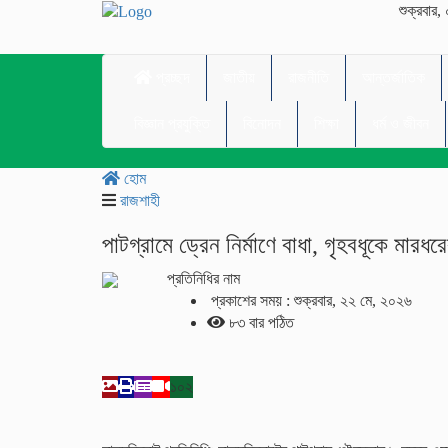
শুক্রবার, 
প্রচ্ছদ
জাতীয়
রাজনীতি
আন্তর্জাতিক
বিজ্ঞান প্রযুক্তি
বিনোদন
শিক্ষা
ধর্ম ও জীবন
হোম
রাজশাহী
পাটগ্রামে ড্রেন নির্মাণে বাধা, গৃহবধূকে মার
প্রতিনিধির নাম
প্রকাশের সময় : শুক্রবার, ২২ মে, ২০২৬
৮৩ বার পঠিত
১০২