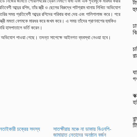
র্ডে নিজের জমিতে গোয়ালঘরের ড্রেন নির্মাণে বাধা এবং এক গৃহবধূকে মারধর করার
টা
শী আব্দুর রশিদ, তাঁর স্ত্রী ও ছেলের বিরুদ্ধে পাটগ্রাম থানায় লিখিত অভিযোগ
হ
রির সময় প্রতিবেশী আব্দুর রশিদের পরিবার বাধা দেয় এবং গালিগালাজ করে। পরে
 স্ত্রী মমতা বেগমকে মারধর করে জখম করে। এ সময় তাঁদের প্রাণনাশের হুমকিও
ঢা
ারি হাসপাতালে ভর্তি করেন।
বি
ানান, অভিযোগ পাওয়া গেছে। তদন্ত সাপেক্ষে আইনগত ব্যবস্থা নেওয়া হবে।
চা
রা
যা
গ
কক
হা
বা
টি
ছিনতাইকারী চক্রের সদস্য
সাতক্ষীরায় মঞ্চে না ডাকায় বিএনপি-
জামায়াত নেতাদের অনুষ্ঠান বর্জন