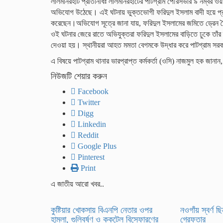
লালমনিরহাট প্রতিনিধিঃ লালমনিরহাটের পাটগ্রাম পৌরসভার ৯ নম্বর ওয়া
অভিযোগ উঠেছে। এই ঘটনায় ভুক্তভোগী ফরিদুল ইসলাম বাদী হয়ে প্রতিবে
করেছেন।অভিযোগ সূত্রে জানা যায়, ফরিদুল ইসলামের জমিতে ড্রেন তৈ
ওই ঘটনার জেরে রাতে অভিযুক্তরা ফরিদুল ইসলামের বাড়িতে ঢুকে তাঁর
দেওয়া হয়। স্থানীয়রা আহত মমতা বেগমকে উদ্ধার করে পাটগ্রাম সরক
এ বিষয়ে পাটগ্রাম থানার ভারপ্রাপ্ত কর্মকর্তা (ওসি) নাজমুল হক জ
নিউজটি শেয়ার করুন
Facebook
Twitter
Digg
Linkedin
Reddit
Google Plus
Pinterest
Print
এ জাতীয় আরো খবর..
​কুষ্টিয়ার খোকসায় বিএনপি নেতার ওপর
নওগাঁয় স্বর্ণ 
হামলা, গুলিবর্ষণ ও ককটেল বিস্ফোরণের
গ্রেফতার