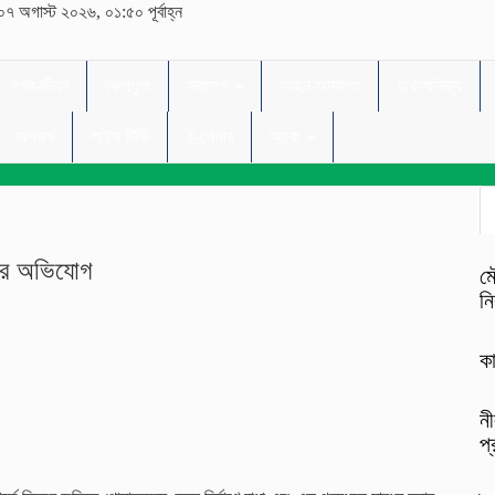
০৭ অগাস্ট ২০২৬, ০১:৫০ পূর্বাহ্ন
নগর-জীবন
খেলাধুলা
সরাদেশ
আইন-আদালত
অর্থ-বানিজ্য
অপরাধ
লাইভ টিভি
ই-পেপার
আরো
ধরের অভিযোগ
মৌ
নি
কা
নী
প্