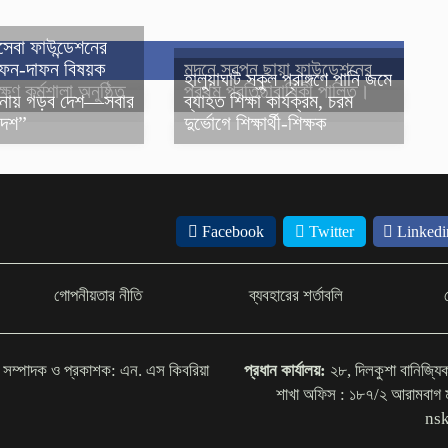
সেবা ফাউন্ডেশনের
ফন-দাফন বিষয়ক
মদনে স্বপ্ন ছায়া ফাউন্ডেশনের
হালুয়াঘাট স্কুল প্রাঙ্গণে পানি জমে
্ষণ কর্মশালা অনুষ্ঠিত
প্রথম প্রতিষ্ঠাবার্ষিকী পালিত।
তনায় গড়ব দেশ—সবার
ব্যাহত শিক্ষা কার্যক্রম, চরম
দেশ”
দুর্ভোগে শিক্ষার্থী-শিক্ষক
Facebook
Twitter
Linkedi
গোপনীয়তার নীতি
ব্যবহারের শর্তাবলি
সম্পাদক ও প্রকাশক: এন. এস কিবরিয়া
প্রধান কার্যালয়:
২৮, দিলকুশা বানিজ্য
শাখা অফিস : ১৮৭/২ আরামবা
ns