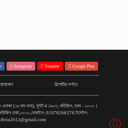
সবাইকে একসঙ্গে কাজ করতে হবে:
পর্যটনমন্ত্রী
ঢাকার সাভারের তিন ইউনিয়ন
কেরানীগঞ্জে ‘সংযুক্তির প্রস্তাব’,
মহাসড়কে বিক্ষোভ
n
Instagram
Youtube
Google Plus
যোগাযোগ
রিপোর্টার লগইন
িক এলাকা (১৯ তম তলা), সুইট # ১৯০৩, মতিঝিল, ঢাকা - ১০০০।
গ মতিঝিল ঢাকা,১০০০,মোবাইল: 01978268378,ইমেইল:
kibria2012@gmail.com