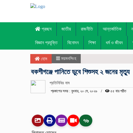
প্রচ্ছদ
জাতীয়
রাজনীতি
আন্তর্জাতিক
বিজ্ঞান প্রযুক্তি
বিনোদন
শিক্ষা
ধর্ম ও জীবন
ময়মনসিংহ
হোম
বকশীগঞ্জে পানিতে ডুবে শিশুসহ ২ জনের মৃত্যু
প্রতিনিধির নাম
প্রকাশের সময় : বুধবার, ২০ মে, ২০২৬
৫৫ বার পঠিত
৭৬
লিয়াকত হোসেন