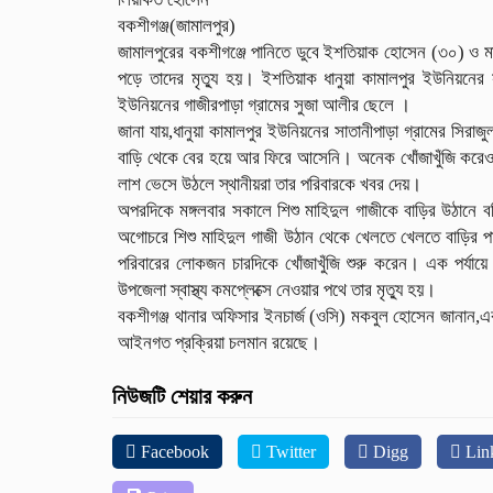
বকশীগঞ্জ(জামালপুর)
জামালপুরের বকশীগঞ্জে পানিতে ডুবে ইশতিয়াক হোসেন (৩০) ও মাহ
পড়ে তাদের মৃত্যু হয়। ইশতিয়াক ধানুয়া কামালপুর ইউনিয়নের 
ইউনিয়নের গাজীরপাড়া গ্রামের সুজা আলীর ছেলে ।
জানা যায়,ধানুয়া কামালপুর ইউনিয়নের সাতানীপাড়া গ্রামের সি
বাড়ি থেকে বের হয়ে আর ফিরে আসেনি। অনেক খোঁজাখুঁজি করেও তা
লাশ ভেসে উঠলে স্থানীয়রা তার পরিবারকে খবর দেয়।
অপরদিকে মঙ্গলবার সকালে শিশু মাহিদুল গাজীকে বাড়ির উঠানে
অগোচরে শিশু মাহিদুল গাজী উঠান থেকে খেলতে খেলতে বাড়ির প
পরিবারের লোকজন চারদিকে খোঁজাখুঁজি শুরু করেন। এক পর্যায়ে
উপজেলা স্বাস্থ্য কমপ্লেক্সে নেওয়ার পথে তার মৃত্যু হয়।
বকশীগঞ্জ থানার অফিসার ইনচার্জ (ওসি) মকবুল হোসেন জানান,এ
আইনগত প্রক্রিয়া চলমান রয়েছে।
নিউজটি শেয়ার করুন
Facebook
Twitter
Digg
Lin