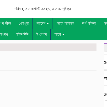
শনিবার, ০৮ অগাস্ট ২০২৬, ০১:১৮ পূর্বাহ্ন
নগর-জীবন
খেলাধুলা
সরাদেশ
আইন-আদালত
অর্থ-বানিজ্য
স্
অপরাধ
লাইভ টিভি
ই-পেপার
আরো
চ
অপ
উদ